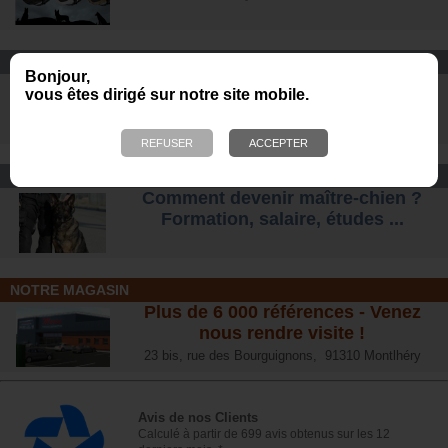
CONFORT ET SÉCURITÉ
Bonjour,
Chaussures Ranger et
vous êtes dirigé sur notre site mobile.
d'intervention pour tous les terrains
.
CONSEIL
Comment devenir maître-chien ?
Formation, salaire, étude
s ...
NOTRE MAGASIN
Plus de 6 000 références - Venez
nous rendre visite !
23 bis, rue des Bourguignons, 91310 Montlhéry
Avis de nos Clients
Calculé à partir de 699 avis obtenus sur les 12