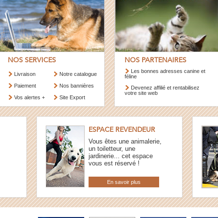
NOS SERVICES
NOS PARTENAIRES
Les bonnes adresses canine et
Livraison
Notre catalogue
féline
Paiement
Nos bannières
Devenez affilié et rentabilisez
votre site web
Vos alertes +
Site Export
ESPACE REVENDEUR
Vous êtes une animalerie,
un toiletteur, une
jardinerie... cet espace
vous est réservé !
En savoir plus