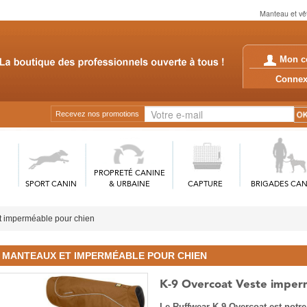
Manteau et vêt
Mon c
Conn
Recevez nos promotions
PROPRETÉ CANINE
SPORT CANIN
& URBAINE
CAPTURE
BRIGADES CAN
t imperméable pour chien
MANTEAUX ET IMPERMÉABLE POUR CHIEN
K-9 Overcoat Veste imperm
Le Ruffwear K-9 Overcoat est notre