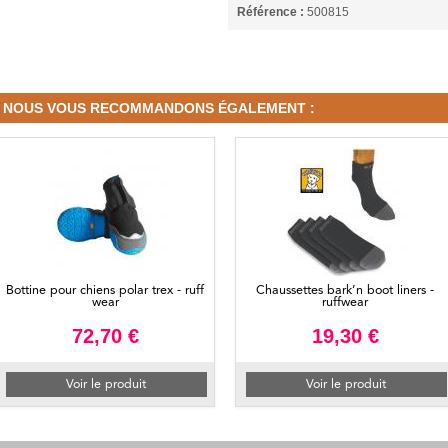
Référence :
500815
NOUS VOUS RECOMMANDONS ÉGALEMENT :
Bottine pour chiens polar trex - ruff
Chaussettes bark’n boot liners -
wear
ruffwear
72,70 €
19,30 €
Voir le produit
Voir le produit