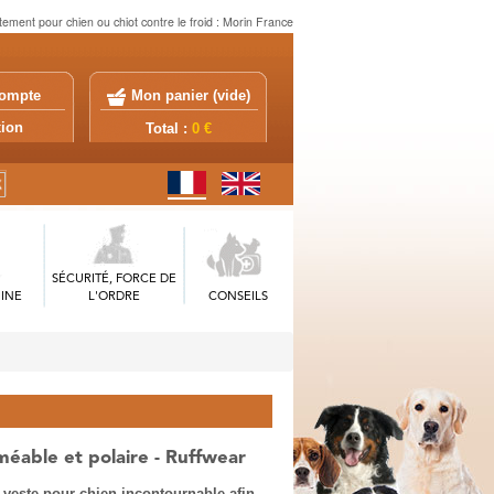
ement pour chien ou chiot contre le froid : Morin France
ompte
Mon panier (
vide
)
exion
Total :
0 €
SÉCURITÉ, FORCE DE
INE
L'ORDRE
CONSEILS
éable et polaire - Ruffwear
 veste pour chien incontournable afin