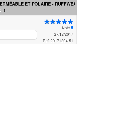
PERMÉABLE ET POLAIRE - RUFFWEAR
 :
1
5
Noté
27/12/2017
Réf. 20171204-51