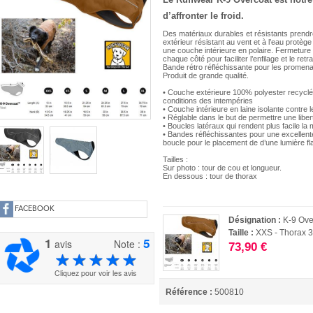
d’affronter le froid.
Des matériaux durables et résistants prendro
extérieur résistant au vent et à l’eau protèg
une couche intérieure en polaire. Fermetur
chaque côté pour faciliter l’enfilage et le retra
Bande rétro réfléchissante pour les promena
Produit de grande qualité.
• Couche extérieure 100% polyester recyclé e
conditions des intempéries
• Couche intérieure en laine isolante contre le
• Réglable dans le but de permettre une lib
• Boucles latéraux qui rendent plus facile la m
• Bandes réfléchissantes pour une excellente 
boucle pour le placement de d’une lumière fl
Tailles :
Sur photo : tour de cou et longueur.
En dessous : tour de thorax
FACEBOOK
Désignation :
K-9 Ove
Taille :
XXS - Thorax 
1
5
avis
Note :
73,90 €
Cliquez pour voir les avis
Référence :
500810