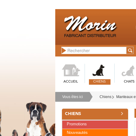
ACCUEIL
CHIENS
CHATS
Vous êtes ici
Chiens
Manteaux e
CHIENS
Promotions
Nouveautés