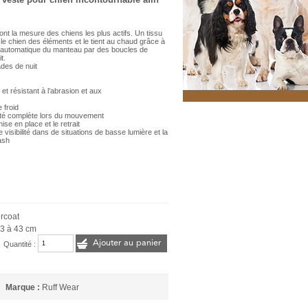
nt la mesure des chiens les plus actifs. Un tissu
e le chien des éléments et le tient au chaud grâce à
e automatique du manteau par des boucles de
it.
des de nuit
t résistant à l’abrasion et aux
 froid
erté complète lors du mouvement
ise en place et le retrait
visibilité dans de situations de basse lumière et la
ash
rcoat
33 à 43 cm
Ajouter au panier
Quantité :
Marque :
Ruff Wear