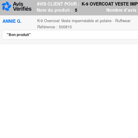
AVIS CLIENT POUR :
K-9 OVERCOAT VESTE IM
Note du produit :
5
Nombre d’avis
ANNIE G.
K-9 Overcoat Veste imperméable et polaire - Ruffwear
Référence : 500815
"Bon produit"
K-9 Overcoat Veste imperméable
...
73.90
5.00
5
1
K-9 Overco