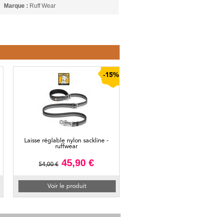
Marque :
Ruff Wear
-15%
Laisse réglable nylon sackline -
ruffwear
45,90 €
54,00 €
Voir le produit