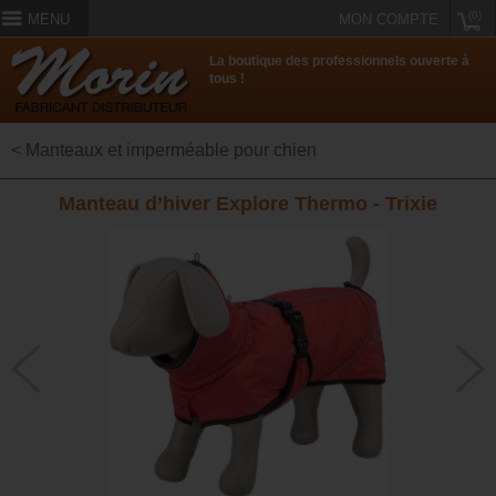
(0)
MENU
MON COMPTE
La boutique des professionnels ouverte à
tous !
< Manteaux et imperméable pour chien
Manteau d’hiver Explore Thermo - Trixie