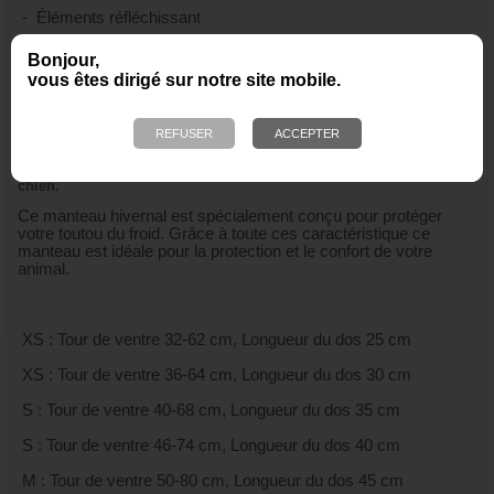
- Éléments réfléchissant
- Liberté de mouvement
Bonjour,
vous êtes dirigé sur notre site mobile.
- Compatible avec harnais
- Nettoyage facile
Cet anorak offre une isolation et une température agréable a votre
chien.
Ce manteau hivernal est spécialement conçu pour protéger
votre toutou du froid. Grâce à toute ces caractéristique ce
manteau est idéale pour la protection et le confort de votre
animal.
XS : Tour de ventre 32-62 cm, Longueur du dos 25 cm
XS : Tour de ventre 36-64 cm, Longueur du dos 30 cm
S : Tour de ventre 40-68 cm, Longueur du dos 35 cm
S : Tour de ventre 46-74 cm, Longueur du dos 40 cm
M : Tour de ventre 50-80 cm, Longueur du dos 45 cm