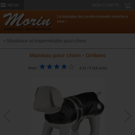
(0)
MENU
MON COMPTE
La boutique des professionnels ouverte à
tous !
< Manteaux et imperméable pour chien
Manteau pour chien - Orléans
Note :
4.21 / 5 (19 avis)