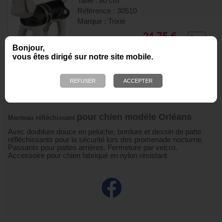
Taille : 80 cm
Référence : 30510
Marque : Trixie
24,75 €
Bonjour,
vous êtes dirigé sur notre site mobile.
Ajouter au panier
DESCRIPTION
pour chien modèle Orléans
Manteau
réfléchissant
Avec doublure douce en peluche, bordure et dessin de patte
réfléchissants pour la sécurité lors des promenade nocturne.
Passants pour pattes arrières. Fermeture par velcro.
Accessoire pour chien fabriqué en nylon résistant