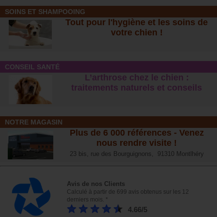
SOINS ET SHAMPOOING
Tout pour l'hygiène et les soins de
votre chien !
CONSEIL SANTÉ
L’arthrose chez le chien :
traitements naturels et conseil
s
NOTRE MAGASIN
Plus de 6 000 références - Venez
nous rendre visite !
23 bis, rue des Bourguignons, 91310 Montlhéry
Avis de nos Clients
Calculé à partir de 699 avis obtenus sur les 12
derniers mois. *
4.66/5