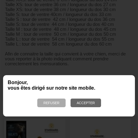
Taille XS: tour de ventre 36 cm / longueur du dos 27 cm
Taille XS: tour de ventre 38 cm / longueur du dos 30 cm
Taille S: tour de ventre 40cm / longueur du dos 33 cm
Taille S : tour de ventre 42 cm / longueur du dos 36 cm
Taille S: tour de ventre 44 cm / longueur du dos 40 cm
Taille M : tour de ventre 48 cm / longueur du dos 45 cm
Taille M : tour de ventre 50 cm / longueur du dos 50 cm
Taille L : tour de ventre 54 cm / longueur du dos 55 cm
Taille L : tour de ventre 58 cm longueur du dos 60 cm
Afin de connaitre la taille qui convient à votre chien, merci de
vous reporter à la photo indiquant comment prendre
correctement les mensurations.
Bonjour,
vous êtes dirigé sur notre site mobile.
NOUS VOUS RECOMMANDONS ÉGALEMENT