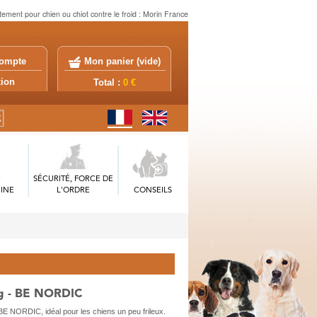
ement pour chien ou chiot contre le froid : Morin France
ompte
Mon panier (
vide
)
exion
Total :
0 €
SÉCURITÉ, FORCE DE
INE
L'ORDRE
CONSEILS
rg - BE NORDIC
 NORDIC, idéal pour les chiens un peu frileux.