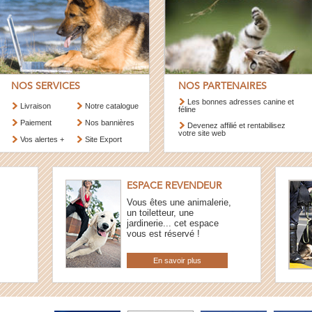
NOS SERVICES
NOS PARTENAIRES
Les bonnes adresses canine et
Livraison
Notre catalogue
féline
Paiement
Nos bannières
Devenez affilié et rentabilisez
votre site web
Vos alertes +
Site Export
ESPACE REVENDEUR
Vous êtes une animalerie,
un toiletteur, une
jardinerie... cet espace
vous est réservé !
En savoir plus