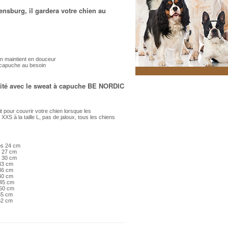
nsburg, il gardera votre chien au
un maintient en douceur
a capuche au besoin
icité avec le sweat à capuche BE NORDIC
 pour couvrir votre chien lorsque les
 XXS à la taille L, pas de jaloux, tous les chiens
os 24 cm
s 27 cm
s 30 cm
 33 cm
 36 cm
 40 cm
 45 cm
 50 cm
55 cm
62 cm