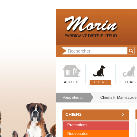
ACCUEIL
CHIENS
CHATS
Vous êtes ici
Chiens
Manteaux e
CHIENS
Promotions
Nouveautés