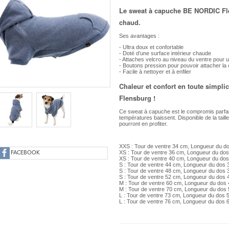
Le sweat à capuche BE NORDIC Fle
chaud.
Ses avantages :
- Ultra doux et confortable
- Doté d’une surface intérieur chaude
- Attaches velcro au niveau du ventre pour 
- Boutons pression pour pouvoir attacher l
- Facile à nettoyer et à enfiler
Chaleur et confort en toute simpl
Flensburg !
Ce sweat à capuche est le compromis parfait
températures baissent. Disponible de la taille
pourront en profiter.
XXS : Tour de ventre 34 cm, Longueur du d
XS : Tour de ventre 36 cm, Longueur du do
FACEBOOK
XS : Tour de ventre 40 cm, Longueur du do
S : Tour de ventre 44 cm, Longueur du dos
S : Tour de ventre 48 cm, Longueur du dos
S : Tour de ventre 52 cm, Longueur du dos
M : Tour de ventre 60 cm, Longueur du dos
M : Tour de ventre 70 cm, Longueur du dos
L : Tour de ventre 73 cm, Longueur du dos 
L : Tour de ventre 76 cm, Longueur du dos 