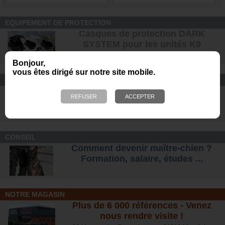
EQUIPEMENT DE PROTECTION
Casques de protection DARK
SYSTEM pour les unités K9
Bonjour,
vous êtes dirigé sur notre site mobile.
CONFORT ET SÉCURITÉ
Chaussures Ranger et
d'intervention pour tous les terrains
.
CONSEIL
Comment devenir maître-chien ?
Formation, salaire, étude
s ...
NOTRE MAGASIN
Plus de 6 000 références - Venez
nous rendre visite !