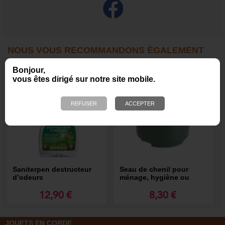
NOUS VOUS RECOMMANDONS ÉGALEMENT
Bonjour,
vous êtes dirigé sur notre site mobile.
Saniterpen destructeur
Seau de chenil pour
d’odeurs
ménage, hygiène ou
ramassage des déjections
12,90 €
8,30 €
JOUETS EN CORDE