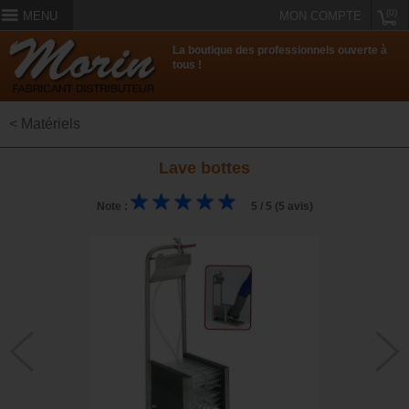
(0)
MENU
MON COMPTE
La boutique des professionnels ouverte à
tous !
< Matériels
Lave bottes
Note :
5 / 5 (5 avis)