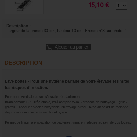
15,10 €
Description :
Largeur de la brosse 30 cm, hauteur 10 cm. Brosse n°3 sur photo 2
Ajouter au panier
DESCRIPTION
Lave bottes - Pour une hygiène parfaite de votre élevage et limiter
les risques d’infection.
Pour pose verticale au sol, s’installe très facilement.
Branchement 1/2". Très stable, livré complet avec 5 brosses de nettoyage + grille /
grattoir. Fabriqué en acier inoxydable. Nettoyage à l’eau. Avec dispositif de mélange
de produits désinfectants ou de nettoyage.
Permet de limiter la propagation de bactéries, virus et maladies au sein de vos locaux.