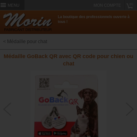
(0)
MENU
MON COMPTE
La boutique des professionnels ouverte à
tous !
< Médaille pour chat
Médaille GoBack QR avec QR code pour chien ou
chat