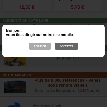
rapide, larg. 12 mm
12,30 €
5,90 €
ALIMENTATION CAT'S LOVE
Des repas complets pour chats, à
Bonjour,
partir d’ingrédients 100% naturels.
vous êtes dirigé sur notre site mobile.
JOUET POUR CHAT
Offrez-lui un jouet pour des heures
de plaisirs !
NOTRE MAGASIN
Plus de 6 000 références - Venez
nous rendre visite !
23 bis, rue des Bourguignons, 91310 Montlhéry
Avis de nos Clients