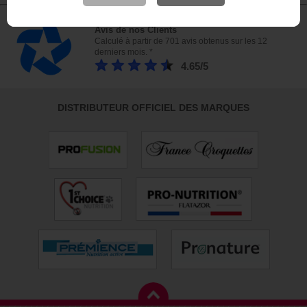
Avis de nos Clients
Calculé à partir de 701 avis obtenus sur les 12
derniers mois. *
4.65/5
DISTRIBUTEUR OFFICIEL DES MARQUES