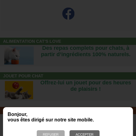
ALIMENTATION CAT'S LOVE
Des repas complets pour chats, à
partir d’ingrédients 100% naturels.
JOUET POUR CHAT
Offrez-lui un jouet pour des heures
de plaisirs !
NOTRE MAGASIN
Bonjour,
Plus de 6 000 références - Venez
vous êtes dirigé sur notre site mobile.
nous rendre visite !
23 bis, rue des Bourguignons, 91310 Montlhéry