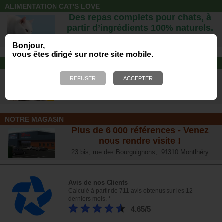
ALIMENTATION CAT'S LOVE
Des repas complets pour chats, à
partir d’ingrédients 100% naturels.
Bonjour,
vous êtes dirigé sur notre site mobile.
JOUET POUR CHAT
Offrez-lui un jouet pour des heures
de plaisirs !
NOTRE MAGASIN
Plus de 6 000 références - Venez
nous rendre visite !
23 bis, rue des Bourguignons, 91310 Montlhéry
Avis de nos Clients
Calculé à partir de 711 avis obtenus sur les 12
derniers mois. *
4.65/5