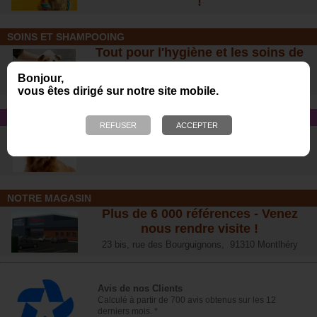
!
SOINS ET SHAMPOOING
Tout pour l'hygiène et les soins de
votre chien !
Bonjour,
vous êtes dirigé sur notre site mobile.
CONSEIL SANTÉ
L’arthrose chez le chien :
traitements naturels et conseil
s
NOTRE MAGASIN
Plus de 6 000 références - Venez
nous rendre visite !
23 bis, rue des Bourguignons, 91310 Montlhéry
Avis de nos Clients
Calculé à partir de 700 avis obtenus sur les 12
derniers mois. *