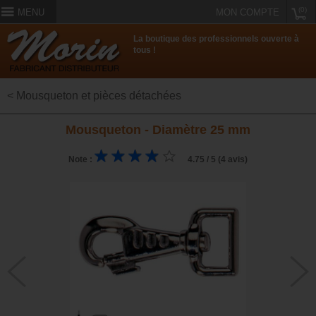
(0)
MENU
MON COMPTE
La boutique des professionnels ouverte à
tous !
< Mousqueton et pièces détachées
Mousqueton - Diamètre 25 mm
Note :
4.75 / 5 (4 avis)