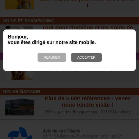
!
SOINS ET SHAMPOOING
Tout pour l'hygiène et les soins de
votre chien !
Bonjour,
vous êtes dirigé sur notre site mobile.
CONSEIL SANTÉ
L’arthrose chez le chien :
traitements naturels et conseil
s
NOTRE MAGASIN
Plus de 6 000 références - Venez
nous rendre visite !
23 bis, rue des Bourguignons, 91310 Montlhéry
Avis de nos Clients
Calculé à partir de 701 avis obtenus sur les 12