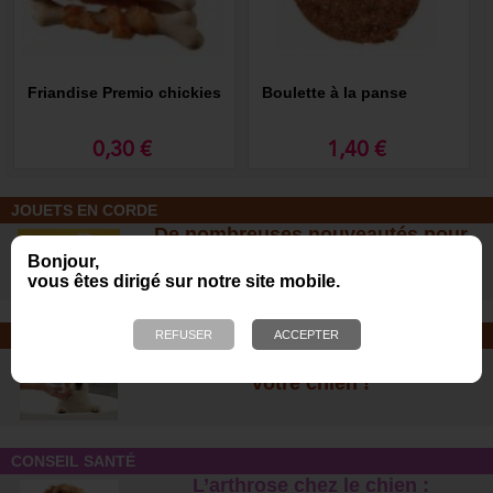
Friandise Premio chickies
Boulette à la panse
0,30 €
1,40 €
JOUETS EN CORDE
De nombreuses nouveautés pour
des heures de jeux avec votre chien
Bonjour,
!
vous êtes dirigé sur notre site mobile.
SOINS ET SHAMPOOING
Tout pour l'hygiène et les soins de
votre chien !
CONSEIL SANTÉ
L’arthrose chez le chien :