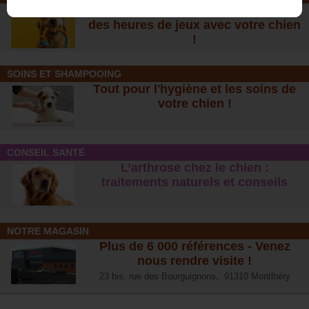
De nombreuses nouveautés pour
des heures de jeux avec votre chien
!
SOINS ET SHAMPOOING
Tout pour l'hygiène et les soins de
votre chien !
CONSEIL SANTÉ
L’arthrose chez le chien :
traitements naturels et conseil
s
NOTRE MAGASIN
Plus de 6 000 références - Venez
nous rendre visite !
23 bis, rue des Bourguignons, 91310 Montlhéry