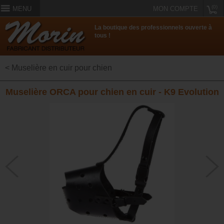
(0)
MENU
MON COMPTE
La boutique des professionnels ouverte à
tous !
< Muselière en cuir pour chien
Muselière ORCA pour chien en cuir - K9 Evolution