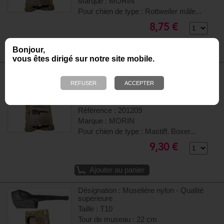
Marque : MORIN
Pour chien de type : Rottweiler mâle...
8,75 €
Bonjour,
Ajouter au panier
vous êtes dirigé sur notre site mobile.
Désignation : Muselière nylon - Qualité
supérieure
Taille : T8
Tour de museau : 30 cm
Référence : 201209
Marque : MORIN
Pour chien de type : Mastiff. Boxer...
9,30 €
Ajouter au panier
Désignation : Muselière nylon - Qualité
supérieure
Taille : T10
Tour de museau : 22 cm