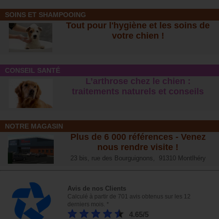
SOINS ET SHAMPOOING
Tout pour l'hygiène et les soins de
votre chien !
CONSEIL SANTÉ
L’arthrose chez le chien :
traitements naturels et conseil
s
NOTRE MAGASIN
Plus de 6 000 références - Venez
nous rendre visite !
23 bis, rue des Bourguignons, 91310 Montlhéry
Avis de nos Clients
Calculé à partir de 701 avis obtenus sur les 12
derniers mois. *
4.65/5