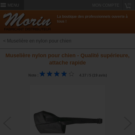
(0)
MENU
MON COMPTE
La boutique des professionnels ouverte à
tous !
< Muselière en nylon pour chien
Muselière nylon pour chien - Qualité supérieure,
attache rapide
Note :
4.37 / 5 (19 avis)