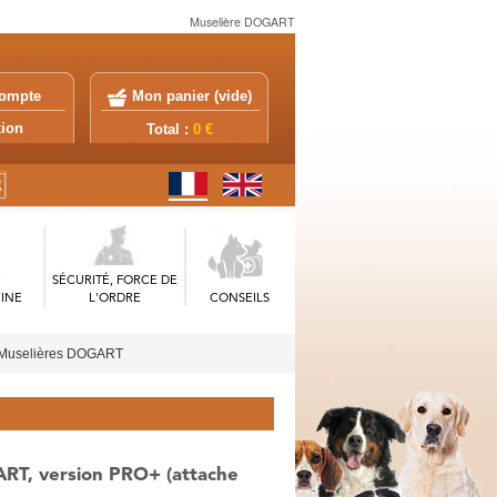
Muselière DOGART
ompte
Mon panier (
vide
)
exion
Total :
0 €
SÉCURITÉ, FORCE DE
INE
L'ORDRE
CONSEILS
Muselières DOGART
RT, version PRO+ (attache