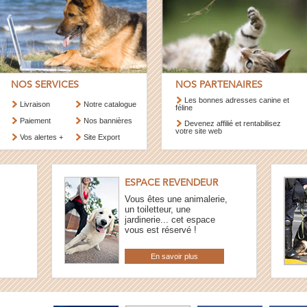
NOS SERVICES
NOS PARTENAIRES
Les bonnes adresses canine et
Livraison
Notre catalogue
féline
Paiement
Nos bannières
Devenez affilié et rentabilisez
votre site web
Vos alertes +
Site Export
ESPACE REVENDEUR
Vous êtes une animalerie,
un toiletteur, une
jardinerie... cet espace
vous est réservé !
En savoir plus