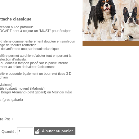
ttache classique
ention ou de patrouille.
DOGART sont à ce jour un "MUST" pour équiper
yéthylène gomme, entièrement doublée en simili cuir
age de faciliter l’entretien.
t de lanière de cou par boucle classique.
lière permet au chien d’aboier tout en portant la
tection d’individu.
 au coussin tampon placé sur la partie interne
ement au chien de haleter faciclement
selière possède également un bourrelet tissu 3 D
chien
(Malinois)
mâle (gabarit moyen) (Malinois)
e Berger Allemand (petit gabarit) ou Malinois mâle
s (gros gabarit)
re Pro +
Ajouter au panier
Quantité :