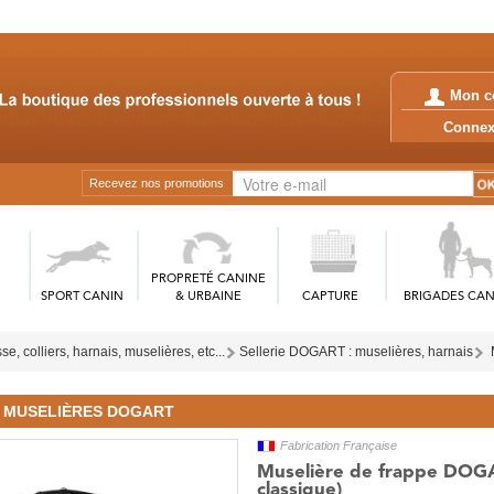
Mon c
Conn
Recevez nos promotions
PROPRETÉ CANINE
SPORT CANIN
& URBAINE
CAPTURE
BRIGADES CAN
sse, colliers, harnais, muselières, etc...
Sellerie DOGART : muselières, harnais
MUSELIÈRES DOGART
Fabrication Française
Muselière de frappe DOGA
classique)