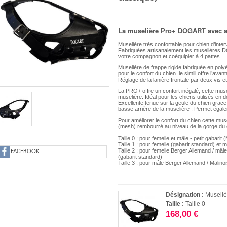
La muselière Pro+ DOGART avec a
Muselière très confortable pour chien d’interv
Fabriquées artisanalement les muselières 
votre compagnon et coéquipier à 4 pattes
Muselière de frappe rigide fabriquée en pol
pour le confort du chien. le simili offre l’avant
Réglage de la lanière frontale par deux vis e
La PRO+ offre un confort inégalé, cette muse
muselière. Idéal pour les chiens utilisés en dé
Excellente tenue sur la geule du chien grace
basse arrière de la muselière . Permet égal
Pour améliorer le confort du chien cette mu
(mesh) rembourré au niveau de la gorge du 
Taille 0 : pour femelle et mâle - petit gabarit 
Taille 1 : pour femelle (gabarit standard) et 
Taille 2 : pour femelle Berger Allemand / mâl
FACEBOOK
(gabarit standard)
Taille 3 : pour mâle Berger Allemand / Malinoi
Désignation :
Museliè
Taille :
Taille 0
168,00 €