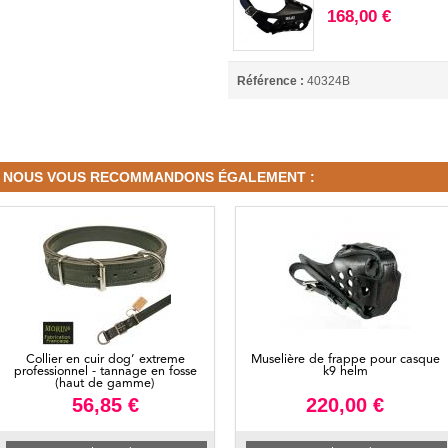
168,00 €
Référence :
40324B
NOUS VOUS RECOMMANDONS ÉGALEMENT :
Collier en cuir dog’ extreme
Muselière de frappe pour casque
professionnel - tannage en fosse
k9 helm
(haut de gamme)
56,85 €
220,00 €