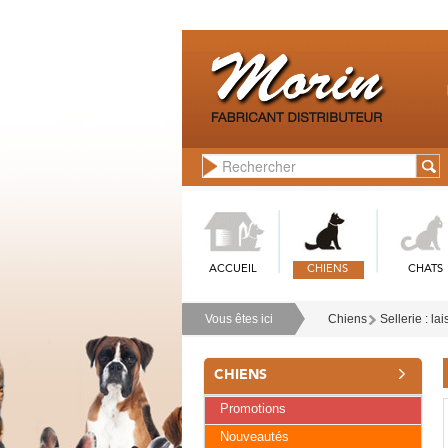
ACCUEIL
CHIENS
CHATS
Vous êtes ici
Chiens
Sellerie : lai
CHIENS
Promotions
Nouveautés