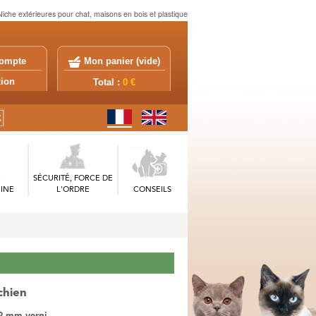
Niche extérieures pour chat, maisons en bois et plastique
ompte
Mon panier (
vide
)
exion
Total :
0 €
SÉCURITÉ, FORCE DE
INE
L'ORDRE
CONSEILS
chien
12 mm verni