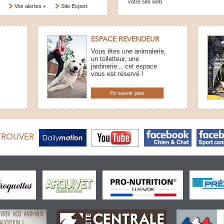
votre site web
Vos alertes +
Site Export
ESPACE REVENDEUR
Vous êtes une animalerie,
un toiletteur, une
jardinerie... cet espace
vous est réservé !
En savoir plus
TROUVER