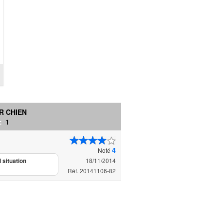
R CHIEN
 :
1
4
Noté
18/11/2014
 situation
Réf. 20141106-82