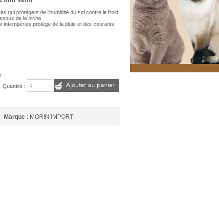
 qui protègent de l’humidité du sol contre le froid
essous de la niche.
x intempéries protège de la pluie et des courants
m
m
Ajouter au panier
Quantité :
Marque :
MORIN IMPORT