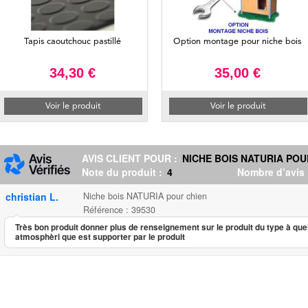
Tapis caoutchouc pastillé
Option montage pour niche bois
34,30 €
35,00 €
Voir le produit
Voir le produit
AVIS CLIENT POUR :
NICHE BOIS NATURIA POU
Note du produit :
4
Nombre d’avis
christian L.
Niche bois NATURIA pour chien
Référence : 39530
Très bon produit donner plus de renseignement sur le produit du type à quel
atmosphèri que est supporter par le produit
Niche bois NATURIA pour chien
...
127.00