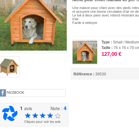
Une maison pour chien avec des pieds relevés
et assurent une bonne circulation d’air en d
Le toit à deux pans avec rebord résistant au
d’air.
Facile à nettoyer.
Type :
Small / Mediu
Taille :
76 x 76 x 70 c
127,00 €
Référence :
39530
FACEBOOK
1
4
avis
Note :
Cliquez pour voir les avis