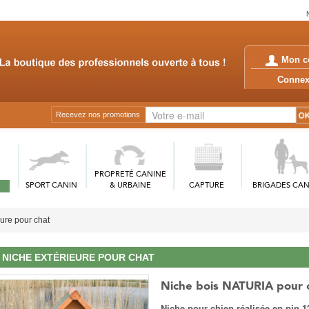
Mon c
Conn
Recevez nos promotions
PROPRETÉ CANINE
SPORT CANIN
& URBAINE
CAPTURE
BRIGADES CAN
ure pour chat
NICHE EXTÉRIEURE POUR CHAT
Niche bois NATURIA pour 
Niche pour chien réalisée en pin 