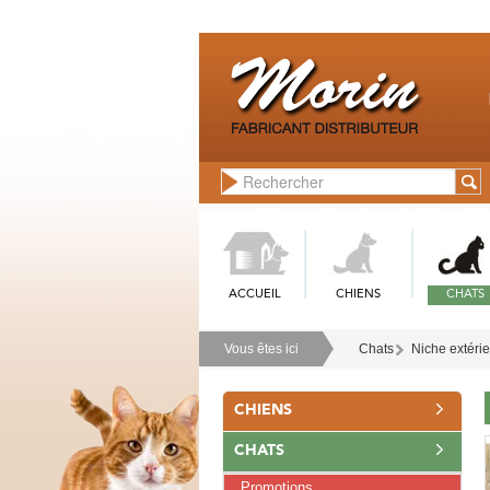
ACCUEIL
CHIENS
CHATS
Vous êtes ici
Chats
Niche extérie
CHIENS
CHATS
Promotions