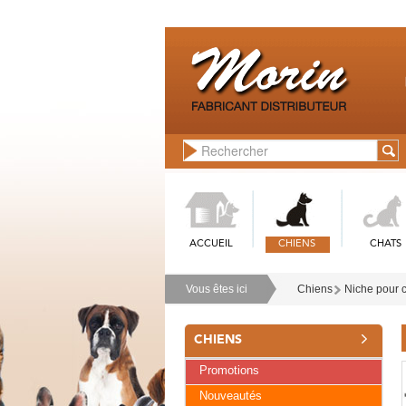
ACCUEIL
CHIENS
CHATS
Vous êtes ici
Chiens
Niche pour 
CHIENS
Promotions
Nouveautés