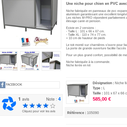
Une niche pour chien en PVC avec
Niche fabriquée en panneaux de pvc expansé 
aluminium garantissant une excellent longévi
Les niches M-PRO répondent parfaitement a
élevage canin et pension.
Existe en 2 versions :
- Taille L : 101 x 66 x 67 cm.
- Taille XL : 110 x 74 x 77 cm.
+ 10 cm de hauteur de pieds
Le toit monté sur charnières s’ouvre pour faci
La porte de grande ouverture facilite l’accès
Pour un plus grand confort, possibilité de 
Niche fabriquée à la commande.
Niche livrée en kit
Désignation :
Niche 
FACEBOOK
Type :
L
Taille :
101 x 67 x 66 
1
4
avis
Note :
585,00 €
Cliquez pour voir les avis
Référence :
105090