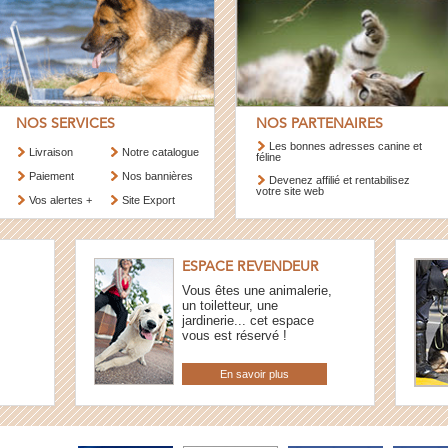
NOS SERVICES
NOS PARTENAIRES
Les bonnes adresses canine et
Livraison
Notre catalogue
féline
Paiement
Nos bannières
Devenez affilié et rentabilisez
votre site web
Vos alertes +
Site Export
ESPACE REVENDEUR
Vous êtes une animalerie,
un toiletteur, une
jardinerie... cet espace
vous est réservé !
En savoir plus