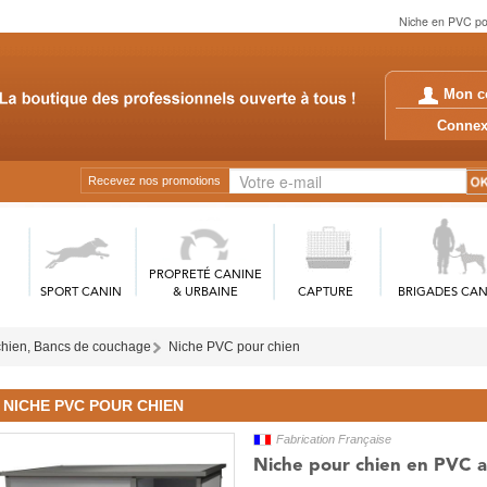
Niche en PVC pour
Mon c
Conn
Recevez nos promotions
PROPRETÉ CANINE
SPORT CANIN
& URBAINE
CAPTURE
BRIGADES CAN
chien, Bancs de couchage
Niche PVC pour chien
NICHE PVC POUR CHIEN
Fabrication Française
Niche pour chien en PVC 