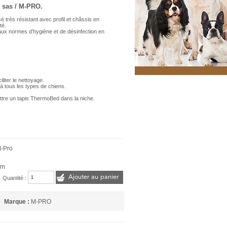
 sas / M-PRO.
très résistant avec profil et châssis en
té.
ux normes d’hygiène et de désinfection en
liter le nettoyage.
 à tous les types de chiens.
mettre un tapis ThermoBed dans la niche.
M-Pro
cm
Ajouter au panier
Quantité :
Marque :
M-PRO