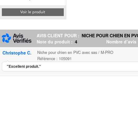
Voir le produit
AVIS CLIENT POUR :
NICHE POUR CHIEN EN PV
Note du produit :
4
Nombre d’avis
Christophe C.
Niche pour chien en PVC avec sas / M-PRO
Référence : 105091
"Excellent produit."
Niche pour chien en PVC avec s
...
585.00
4.00
5
1
Niche pour