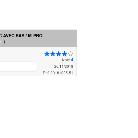
C AVEC SAS / M-PRO
 :
1
4
Noté
26/11/2018
Réf. 20181025-51