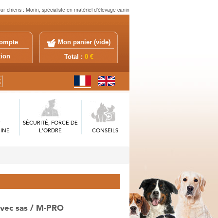
 chiens : Morin, spécialiste en matériel d'élevage canin
ompte
Mon panier (
vide
)
exion
Total :
0 €
SÉCURITÉ, FORCE DE
INE
L'ORDRE
CONSEILS
avec sas / M-PRO