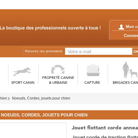
Mon c
Conn
Recevez nos promotions
PROPRETÉ CANINE
SPORT CANIN
& URBAINE
CAPTURE
BRIGADES CAN
chien
Noeuds, Cordes, jouets pour chien
NOEUDS, CORDES, JOUETS POUR CHIEN
Jouet flottant corde anne
Jouet corde de traction flott