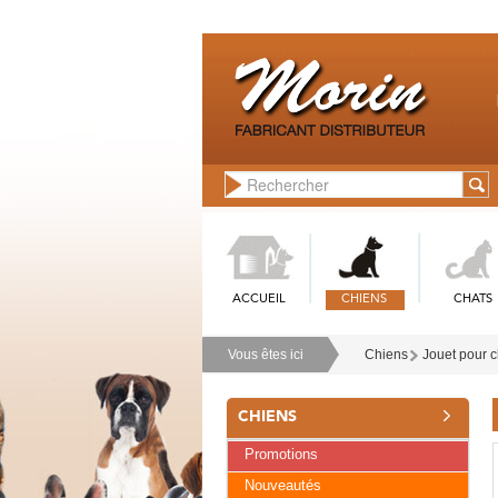
ACCUEIL
CHIENS
CHATS
Vous êtes ici
Chiens
Jouet pour 
CHIENS
Promotions
Nouveautés