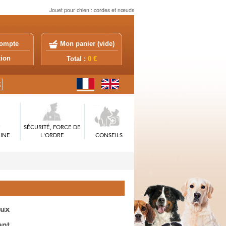
Jouet pour chien : cordes et nœuds
ompte
Mon panier (
vide
)
exion
Total :
0 €
SÉCURITÉ, FORCE DE
INE
L'ORDRE
CONSEILS
aux
ant