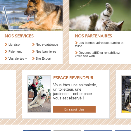
NOS SERVICES
NOS PARTENAIRES
Les bonnes adresses canine et
Livraison
Notre catalogue
féline
Paiement
Nos bannières
Devenez affilié et rentabilisez
votre site web
Vos alertes +
Site Export
ESPACE REVENDEUR
Vous êtes une animalerie,
un toiletteur, une
jardinerie... cet espace
vous est réservé !
En savoir plus