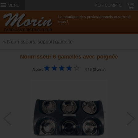
(0)
MENU
MON COMPTE
La boutique des professionnels ouverte à
tous !
< Nourrisseurs, support gamelle
Nourrisseur 6 gamelles avec poignée
Note :
4 / 5 (3 avis)