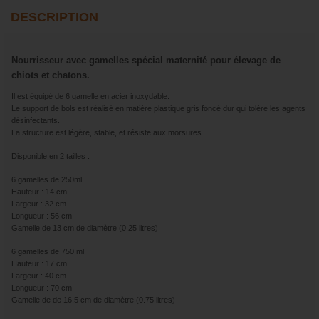
DESCRIPTION
Nourrisseur avec gamelles spécial maternité pour élevage de
chiots et chatons.
Il est équipé de 6 gamelle en acier inoxydable.
Le support de bols est réalisé en matière plastique gris foncé dur qui tolère les agents
désinfectants.
La structure est légère, stable, et résiste aux morsures.
Disponible en 2 tailles :
6 gamelles de 250ml
Hauteur : 14 cm
Largeur : 32 cm
Longueur : 56 cm
Gamelle de 13 cm de diamètre (0.25 litres)
6 gamelles de 750 ml
Hauteur : 17 cm
Largeur : 40 cm
Longueur : 70 cm
Gamelle de de 16.5 cm de diamètre (0.75 litres)