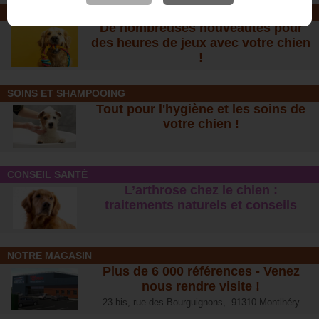
JOUETS EN CORDE
De nombreuses nouveautés pour
des heures de jeux avec votre chien
!
SOINS ET SHAMPOOING
Tout pour l'hygiène et les soins de
votre chien !
CONSEIL SANTÉ
L’arthrose chez le chien :
traitements naturels et conseil
s
NOTRE MAGASIN
Plus de 6 000 références - Venez
nous rendre visite !
23 bis, rue des Bourguignons, 91310 Montlhéry