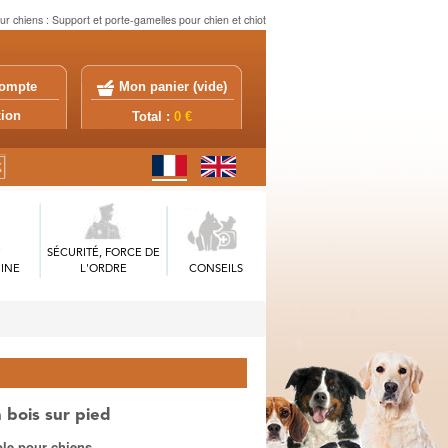
ur chiens : Support et porte-gamelles pour chien et chiot
ompte
Mon panier (
vide
)
exion
Total :
0 €
SÉCURITÉ, FORCE DE
INE
L'ORDRE
CONSEILS
 bois sur pied
ble pour chiens