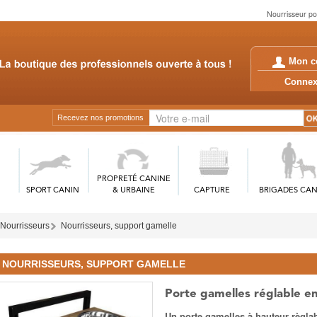
Nourrisseur po
Mon c
Conn
Recevez nos promotions
PROPRETÉ CANINE
SPORT CANIN
& URBAINE
CAPTURE
BRIGADES CAN
 Nourrisseurs
Nourrisseurs, support gamelle
NOURRISSEURS, SUPPORT GAMELLE
Porte gamelles réglable en
Un porte gamelles à hauteur règla