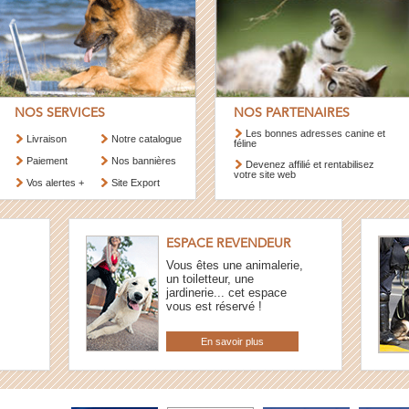
NOS SERVICES
NOS PARTENAIRES
Les bonnes adresses canine et
Livraison
Notre catalogue
féline
Paiement
Nos bannières
Devenez affilié et rentabilisez
votre site web
Vos alertes +
Site Export
ESPACE REVENDEUR
Vous êtes une animalerie,
un toiletteur, une
jardinerie... cet espace
vous est réservé !
En savoir plus