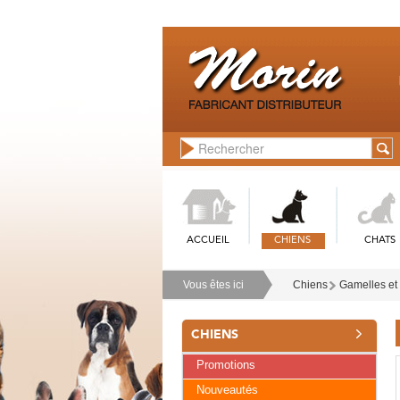
ACCUEIL
CHIENS
CHATS
Vous êtes ici
Chiens
Gamelles et
CHIENS
Promotions
Nouveautés