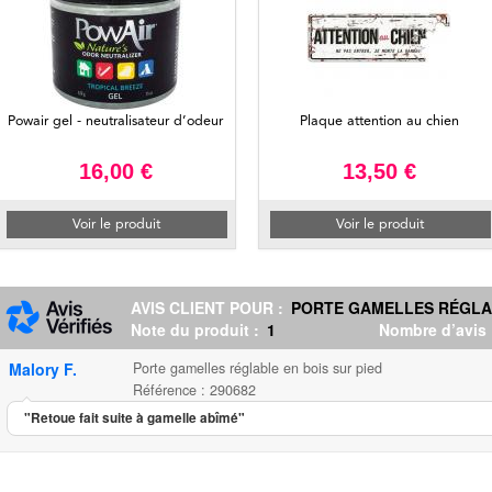
Powair gel - neutralisateur d’odeur
Plaque attention au chien
16,00 €
13,50 €
Voir le produit
Voir le produit
AVIS CLIENT POUR :
PORTE GAMELLES RÉGLAB
Note du produit :
1
Nombre d’avis
Malory F.
Porte gamelles réglable en bois sur pied
Référence : 290682
"Retoue fait suite à gamelle abîmé"