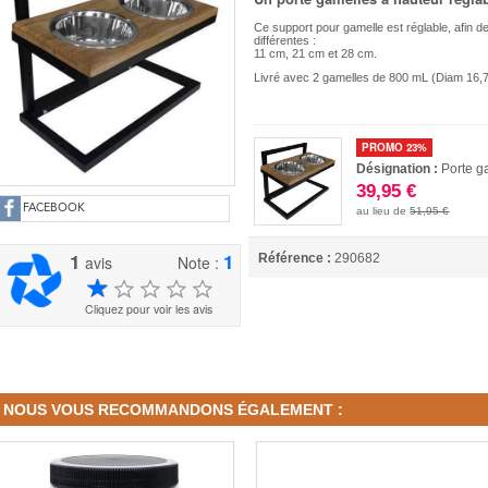
Ce support pour gamelle est réglable, afin de
différentes :
11 cm, 21 cm et 28 cm.
Livré avec 2 gamelles de 800 mL (Diam 16,
PROMO 23%
Désignation :
Porte g
39,95 €
FACEBOOK
au lieu de
51,95 €
1
1
Référence :
290682
avis
Note :
Cliquez pour voir les avis
NOUS VOUS RECOMMANDONS ÉGALEMENT :