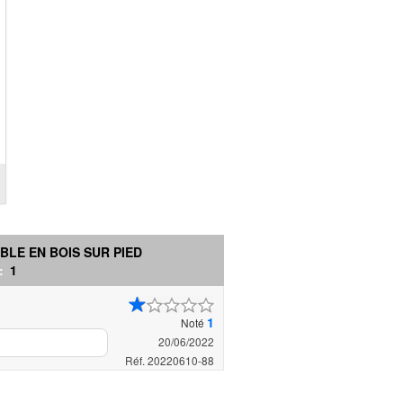
LE EN BOIS SUR PIED
 :
1
1
Noté
20/06/2022
Réf. 20220610-88