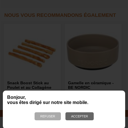
NOUS VOUS RECOMMANDONS ÉGALEMENT
Snack Boost Stick au
Gamelle en céramique -
Poulet et au Collagène
BE NORDIC
Bonjour,
2,20 €
11,99 €
vous êtes dirigé sur notre site mobile.
JOUETS EN CORDE
De nombreuses nouveautés pour
des heures de jeux avec votre chien