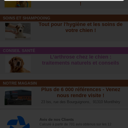
!
SOINS ET SHAMPOOING
Tout pour l'hygiène et les soins de
votre chien !
CONSEIL SANTÉ
L’arthrose chez le chien :
traitements naturels et conseil
s
NOTRE MAGASIN
Plus de 6 000 références - Venez
nous rendre visite !
23 bis, rue des Bourguignons, 91310 Montlhéry
Avis de nos Clients
Calculé à partir de 701 avis obtenus sur les 12