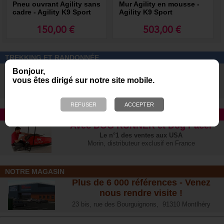
Pneu ouvrant Agility sans
Mur Agility en mousse -
cadre - Agility K9 Sport
Agility K9 Sport
150,00 €
503,00 €
TREKKING ET RANDONNÉE
Tous les produits et harnais pour
Bonjour,
pratiquer cette activité avec votre
vous êtes dirigé sur notre site mobile.
chien
en toute sécurité
TAPIS ROULANT
Avec DOG RUNNER et Dog Pacer
Le n°1 des ventes aux USA
Morin, distributeur exclusif en France
NOTRE MAGASIN
Plus de 6 000 références - Venez
nous rendre visite !
23 bis, rue des Bourguignons, 91310 Montlhéry