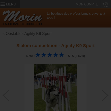
(0)
MENU
MON COMPTE
La boutique des professionnels ouverte à
tous !
< Obstables Agility K9 Sport
Slalom compétition - Agility K9 Sport
Note :
5 / 5 (2 avis)