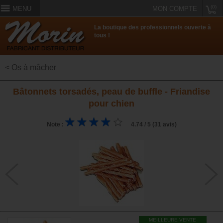
(0)
MENU
MON COMPTE
La boutique des professionnels ouverte à
tous !
< Os à mâcher
Bâtonnets torsadés, peau de buffle - Friandise
pour chien
Note :
4.74 / 5 (31 avis)
MEILLEURE VENTE