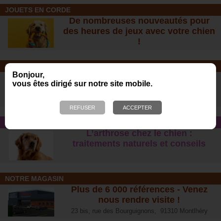
JOUETS EN CORDE
De nombreuses nouveautés pour
des heures de jeux avec votre chien
!
SOINS ET SHAMPOOING
Bonjour,
Tout pour l'hygiène et les soins de
vous êtes dirigé sur notre site mobile.
votre chien !
CONSEIL SANTÉ
L’arthrose chez le chien :
traitements naturels et conseil
s
NOTRE MAGASIN
Plus de 6 000 références - Venez
nous rendre visite !
23 bis, rue des Bourguignons, 91310 Montlhéry