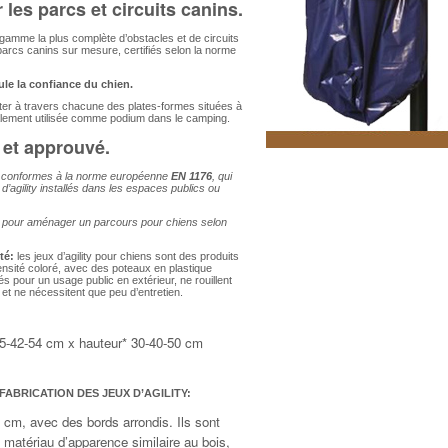
 les parcs et circuits canins.
amme la plus complète d’obstacles et de circuits
parcs canins sur mesure, certifiés selon la norme
ule la confiance du chien.
uter à travers chacune des plates-formes situées à
également utilisée comme podium dans le camping.
é et approuvé.
iés conformes à la norme européenne
EN 1176
, qui
s d’agility installés dans les espaces publics ou
es pour aménager un parcours pour chiens selon
té:
les jeux d’agility pour chiens sont des produits
ensité coloré, avec des poteaux en plastique
és pour un usage public en extérieur, ne rouillent
 et ne nécessitent que peu d’entretien.
35-42-54 cm x hauteur* 30-40-50 cm
FABRICATION DES JEUX D’AGILITY:
 cm, avec des bords arrondis. Ils sont
n matériau d’apparence similaire au bois,