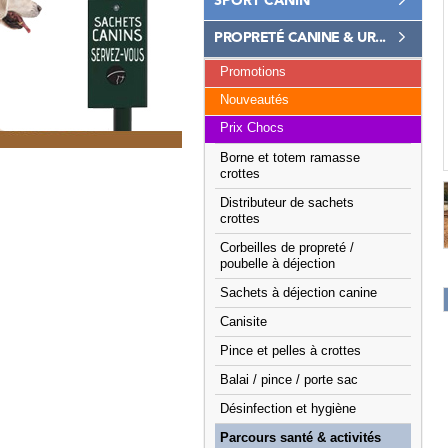
SPORT CANIN
PROPRETÉ CANINE & UR...
Promotions
Nouveautés
Prix Chocs
Borne et totem ramasse
crottes
Distributeur de sachets
crottes
Corbeilles de propreté /
poubelle à déjection
Sachets à déjection canine
Canisite
Pince et pelles à crottes
Balai / pince / porte sac
Désinfection et hygiène
Parcours santé & activités