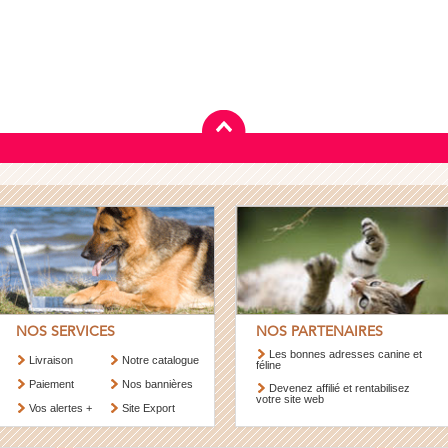
NOS SERVICES
NOS PARTENAIRES
Les bonnes adresses canine et
Livraison
Notre catalogue
féline
Paiement
Nos bannières
Devenez affilié et rentabilisez
votre site web
Vos alertes +
Site Export