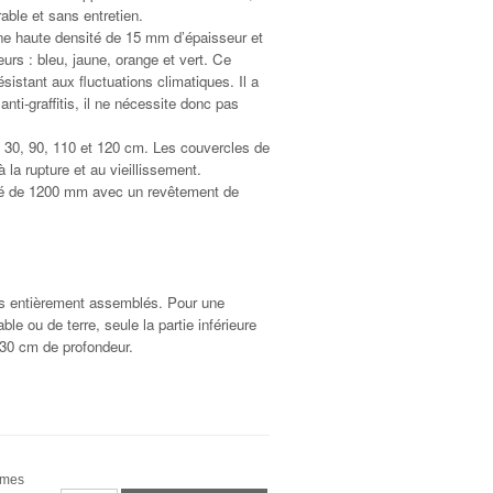
able et sans entretien.
ne haute densité de 15 mm d’épaisseur et
eurs : bleu, jaune, orange et vert. Ce
ésistant aux fluctuations climatiques. Il a
anti-graffitis, il ne nécessite donc pas
 30, 90, 110 et 120 cm. Les couvercles de
 la rupture et au vieillissement.
isé de 1200 mm avec un revêtement de
vrés entièrement assemblés. Pour une
ble ou de terre, seule la partie inférieure
étonnée à 30 cm de profondeur.
rmes