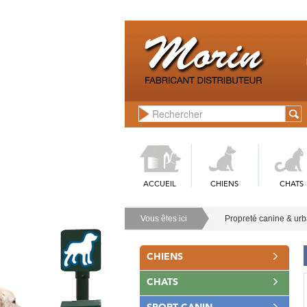
ACCUEIL
CHIENS
CHATS
Vous êtes ici
Propreté canine & ur
CHIENS
CHATS