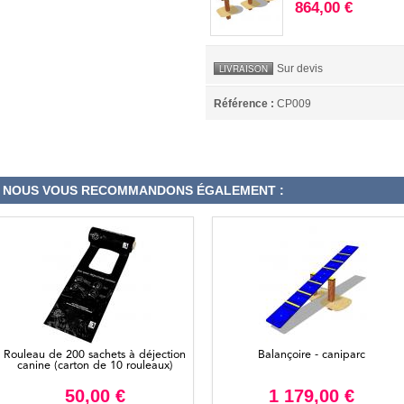
864,00 €
Sur devis
LIVRAISON
Référence :
CP009
NOUS VOUS RECOMMANDONS ÉGALEMENT :
Rouleau de 200 sachets à déjection
Balançoire - caniparc
canine (carton de 10 rouleaux)
50,00 €
1 179,00 €