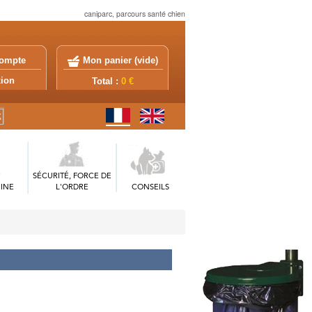
caniparc, parcours santé chien
ompte
Mon panier (
vide
)
exion
Total :
0 €
SÉCURITÉ, FORCE DE
INE
L'ORDRE
CONSEILS