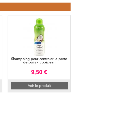
Shampoing pour controler la perte
de poils - tropiclean
9,50 €
Voir le produit