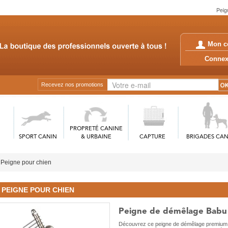
Peig
Mon c
Conn
Recevez nos promotions
PROPRETÉ CANINE
SPORT CANIN
& URBAINE
CAPTURE
BRIGADES CAN
Peigne pour chien
PEIGNE POUR CHIEN
Peigne de démêlage Babu
Découvrez ce peigne de démêlage premium, 