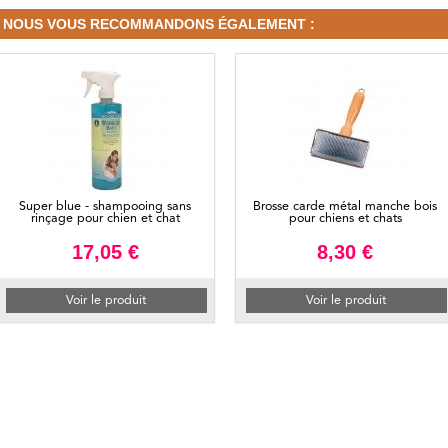
NOUS VOUS RECOMMANDONS ÉGALEMENT :
Super blue - shampooing sans
Brosse carde métal manche bois
rinçage pour chien et chat
pour chiens et chats
17,05 €
8,30 €
Voir le produit
Voir le produit