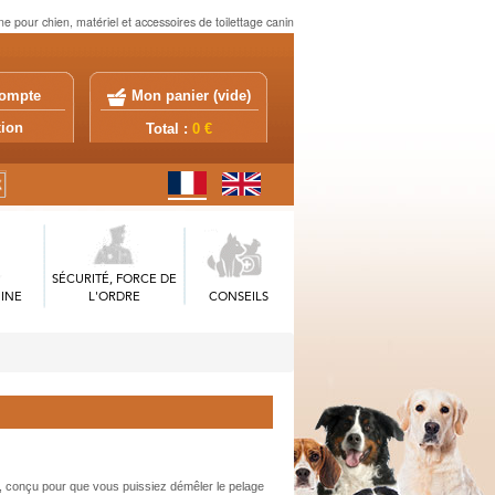
ne pour chien, matériel et accessoires de toilettage canin
ompte
Mon panier (
vide
)
exion
Total :
0 €
SÉCURITÉ, FORCE DE
INE
L'ORDRE
CONSEILS
conçu pour que vous puissiez démêler le pelage