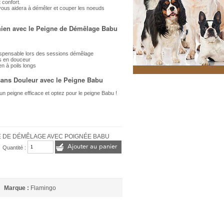
 confort.
ous aidera à démêler et couper les noeuds
hien avec le Peigne de Démêlage Babu
dispensable lors des sessions démêlage
s en douceur
en à poils longs
sans Douleur avec le Peigne Babu
’un peigne efficace et optez pour le peigne Babu !
E DE DÉMÊLAGE AVEC POIGNÉE BABU
Ajouter au panier
Quantité :
Marque :
Flamingo