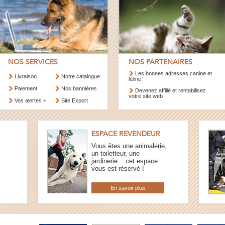
NOS SERVICES
NOS PARTENAIRES
Les bonnes adresses canine et
Livraison
Notre catalogue
féline
Paiement
Nos bannières
Devenez affilié et rentabilisez
votre site web
Vos alertes +
Site Export
ESPACE REVENDEUR
Vous êtes une animalerie,
un toiletteur, une
jardinerie... cet espace
vous est réservé !
En savoir plus