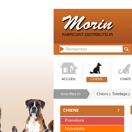
ACCUEIL
CHIENS
CHATS
Vous êtes ici
Chiens
Toilettage
CHIENS
Promotions
Nouveautés