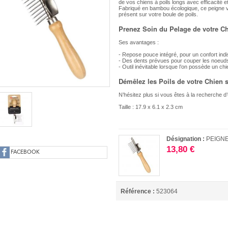
de vos chiens à poils longs avec efficacité et
Fabriqué en bambou écologique, ce peigne v
présent sur votre boule de poils.
Prenez Soin du Pelage de votre C
Ses avantages :
- Repose pouce intégré, pour un confort in
- Des dents prévues pour couper les noeud
- Outil inévitable lorsque l’on possède un chi
Démêlez les Poils de votre Chien 
N’hésitez plus si vous êtes à la recherche d
Taille : 17.9 x 6.1 x 2.3 cm
Désignation :
PEIGN
13,80 €
FACEBOOK
Référence :
523064