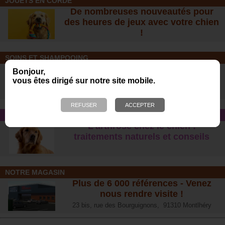
JOUETS EN CORDE
De nombreuses nouveautés pour
des heures de jeux avec votre chien
!
SOINS ET SHAMPOOING
Tout pour l'hygiène et les soins de
Bonjour,
votre chien !
vous êtes dirigé sur notre site mobile.
CONSEIL SANTÉ
L’arthrose chez le chien :
traitements naturels et conseil
s
NOTRE MAGASIN
Plus de 6 000 références - Venez
nous rendre visite !
23 bis, rue des Bourguignons, 91310 Montlhéry