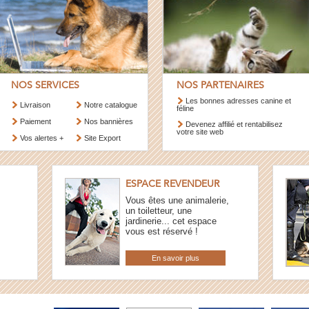
NOS SERVICES
NOS PARTENAIRES
Les bonnes adresses canine et
Livraison
Notre catalogue
féline
Paiement
Nos bannières
Devenez affilié et rentabilisez
votre site web
Vos alertes +
Site Export
ESPACE REVENDEUR
Vous êtes une animalerie,
un toiletteur, une
jardinerie... cet espace
vous est réservé !
En savoir plus