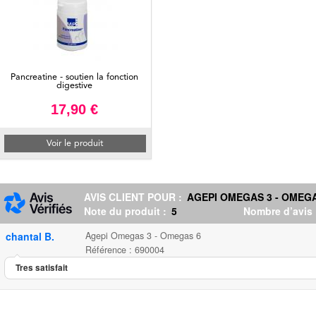
Pancreatine - soutien la fonction
digestive
17,90 €
Voir le produit
AVIS CLIENT POUR :
AGEPI OMEGAS 3 - OMEG
Note du produit :
5
Nombre d’avis
chantal B.
Agepi Omegas 3 - Omegas 6
Référence : 690004
Tres satisfait