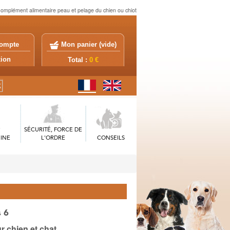
omplément alimentaire peau et pelage du chien ou chiot
ompte
Mon panier (
vide
)
exion
Total :
0 €
SÉCURITÉ, FORCE DE
INE
L'ORDRE
CONSEILS
 6
 chien et chat