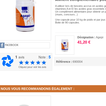
A utiliser lors de besoins accrus en acides 
vitamines A et E/ les acides gras essentiels 
Un complément alimentaire pour obtenir un p
(mues, concours...)
Une capsule pour 10 kg de poids et par jour.
Boite de 90 capsules.
Désignation :
Agepi
41,20 €
FACEBOOK
1
5
avis
Note :
Référence :
690004
Cliquez pour voir les avis
NOUS VOUS RECOMMANDONS ÉGALEMENT :