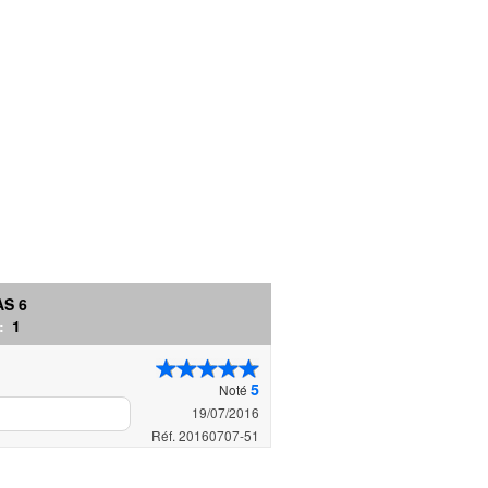
AS 6
 :
1
5
Noté
19/07/2016
Réf. 20160707-51