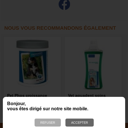
NOUS VOUS RECOMMANDONS ÉGALEMENT
Pet Phos croissance
Vet aquadent soins
spécial grand chien
dentaire pour chien et
Bonjour,
chat
vous êtes dirigé sur notre site mobile.
89,90 €
23,70 €
JOUETS EN CORDE