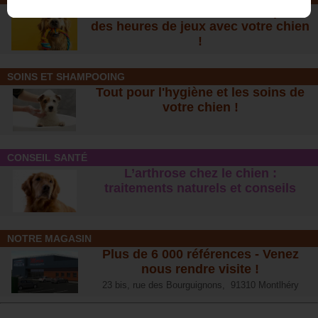
De nombreuses nouveautés pour
des heures de jeux avec votre chien
!
SOINS ET SHAMPOOING
Tout pour l'hygiène et les soins de
votre chien !
CONSEIL SANTÉ
L’arthrose chez le chien :
traitements naturels et conseil
s
NOTRE MAGASIN
Plus de 6 000 références - Venez
nous rendre visite !
23 bis, rue des Bourguignons, 91310 Montlhéry