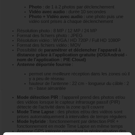
Photo
: de 1 à 2 photos par déclenchement
Vidéo avec audio
: durée 10 secondes
Photo + Vidéo avec audio
: une photo puis une
vidéo sont prises à chaque déclenchement
Résolution photo : 8 MP / 12 MP / 24 MP
Format des fichiers photo : JPEG
Résolution vidéo : WVGA / HD 720P / Full HD 1080P
Format des fichiers vidéo : MOV
Possibilité de
paramétrer et déclencher l’appareil à
distance grâce à l’application gratuite (iOS/Android -
nom de l’application : PIE Cloud)
Antenne déportée fournie
:
permet une meilleure réception dans les zones où il
y a peu de réseau
hauteur de l’antenne : 22 cm - longueur du câble : 2
m - base aimantée
Mode détection PIR
: l’appareil prend des photos et/ou
des vidéos lorsque le capteur infrarouge passif (PIR)
détecte de l’activité dans la zone qu’il couvre
Mode Time Lapse
: des photos et/ou des vidéos sont
prises automatiquement à intervalles de temps réguliers
Mode hybride
: fonctionnement par détection PIR +
fonctionnement en mode Time Lapse en même temps
Antenne GPS intégrée permettant la géolocalisation des