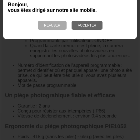
photos
Bonjour,
Marquage sur les photos : heure, date, température,
vous êtes dirigé sur notre site mobile.
phase lunaire, numéro d’identification de l’appareil, niveau
de charge des piles, coordonnées GPS de la photo
Mémoire : carte SD ou micro SD avec adaptateur de 4
Go à 32 Go, classe 10 minimum
Enregistrement en boucle sur carte la mémoire
:
Programmable par l’utilisateur : ON/OFF
Quand la carte mémoire est pleine, la caméra
enregistre les nouvelles photos/vidéos en
supprimant les photos/vidéos les plus anciennes.
Numéro d’identification de l’appareil programmable :
permet d’identifier où et par quel appareil une photo a été
prise, ce qui peut être très utile si vous avez plusieurs
appareils.
Mot de passe programmable
Un piège photograhique fiable et efficace
Garantie : 2 ans
Conçu pour résister aux intempéries (IP66)
Vitesse de déclenchement : environ 0,4 seconde
Ergonomie du piège photographique PIE1052
Poids : 418 g (sans les piles) - 696 g (avec les piles)