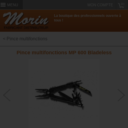
(0)
MENU
MON COMPTE
La boutique des professionnels ouverte à
tous !
< Pince multifonctions
Pince multifonctions MP 600 Bladeless