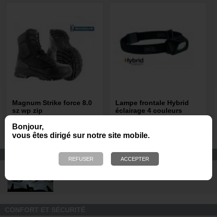
Magnum Strike force 8.0
Lampe frontale Hybrid
sz wp zip
éclairage 4 couleurs
Tactikka +RGB noir
Bonjour,
145,90 €
47,80 €
vous êtes dirigé sur notre site mobile.
EQUIPEMENT DE PROTECTION
Casques de protection DARK
SYSTEM pour les unités K9
CONFORT ET SÉCURITÉ