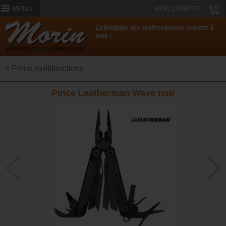
(0)
MENU
MON COMPTE
La boutique des professionnels ouverte à
tous !
< Pince multifonctions
Pince Leatherman Wave noir