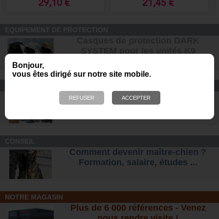
29,10 €
21,45 €
EQUIPEMENT DE PROTECTION
Casques de protection DARK
SYSTEM pour les unités K9
Bonjour,
vous êtes dirigé sur notre site mobile.
CONFORT ET SÉCURITÉ
Chaussures Ranger et
d'intervention pour tous les terrains
.
CONSEIL
Comment devenir maître-chien ?
Formation, salaire, étude
s ...
NOTRE MAGASIN
Plus de 6 000 références - Venez
nous rendre visite !