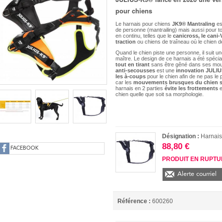
pour chiens
Le harnais pour chiens
JK9® Mantraling
es
de personne (mantrailing) mais aussi pour tou
en continu, telles que le
canicross, le cani-
traction
ou chiens de traîneau où le chien d
Quand le chien piste une personne, il suit u
maître. Le design de ce harnais a été spéci
tout en tirant
sans être gêné dans ses mou
anti-secousses
est une
innovation JULIU
les à-coups
pour le chien afin de ne pas le 
car les
mouvements brusques du chien s
harnais en 2 parties
évite les frottements
e
chien quelle que soit sa morphologie.
Désignation :
Harnai
88,80 €
FACEBOOK
PRODUIT EN RUPT
Alerte courriel
Référence :
600260