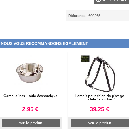
Alerte courriel
Référence :
600265
NOUS VOUS RECOMMANDONS ÉGALEMENT :
Gamelle inox - série économique
Harnais pour chien de pistage
modèle "standard"
2,95 €
39,25 €
Voir le produit
Voir le produit