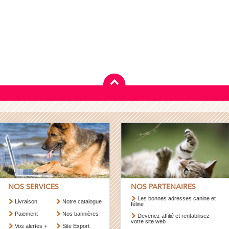
NOS SERVICES
NOS PARTENAIRES
Les bonnes adresses canine et
Livraison
Notre catalogue
féline
Paiement
Nos bannières
Devenez affilié et rentabilisez
votre site web
Vos alertes +
Site Export