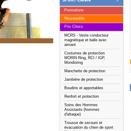
SPORT CANIN
Promotions
Nouveautés
Prix Chocs
MCRS - Veste conducteur
magnétique et balle avec
aimant
Costumes de protection
MORIN Ring, RCI / IGP,
Mondioring
Manchette de protection
Jambière de protection
Boudins et apportables
Renfort et protection
Soins des Hommes
Assistants (hommes
d'attaque)
Trousse de secours et
évacuation du chien de sport