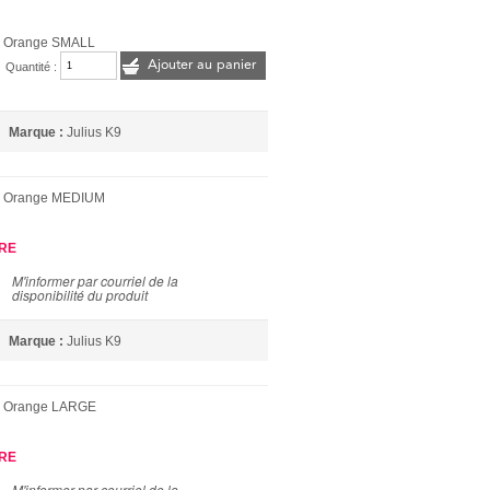
s Orange SMALL
Ajouter au panier
Quantité :
Marque :
Julius K9
s Orange MEDIUM
URE
M'informer par courriel de la
disponibilité du produit
Marque :
Julius K9
s Orange LARGE
URE
M'informer par courriel de la