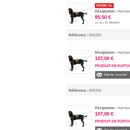
PROMO 5%
Désignation :
Harnai
85,50 €
au lieu de
90,00 €
Référence :
600263
Désignation :
Harnai
107,00 €
PRODUIT EN RUPT
Alerte courriel
Référence :
600264
Désignation :
Harnai
107,00 €
PRODUIT EN RUPT