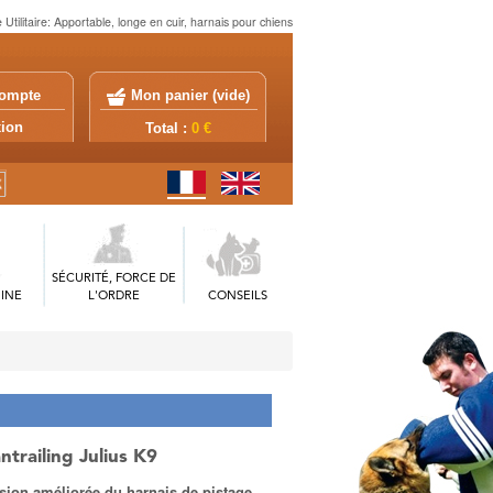
Utilitaire: Apportable, longe en cuir, harnais pour chiens
ompte
Mon panier (
vide
)
exion
Total :
0 €
SÉCURITÉ, FORCE DE
INE
L'ORDRE
CONSEILS
trailing Julius K9
sion améliorée du harnais de pistage