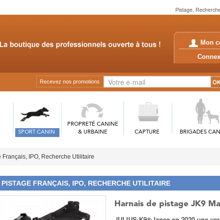
Pistage, Recherche 
Mon c
Conn
Recevez nos promotions
PROPRETÉ CANINE
SPORT CANIN
& URBAINE
CAPTURE
BRIGADES CAN
 Français, IPO, Recherche Utilitaire
PISTAGE FRANÇAIS, IPO, RECHERCHE UTILITAIRE
Harnais de pistage JK9 Man
JULIUS-K9® lance en 2020 une ver