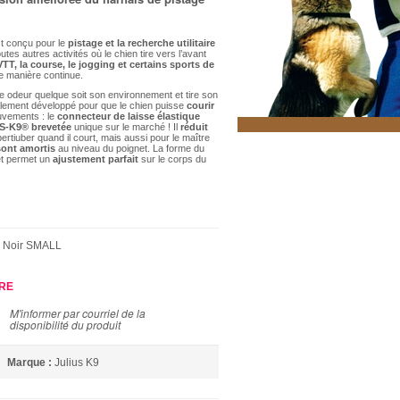
t conçu pour le
pistage et la recherche utilitaire
tes autres activités où le chien tire vers l’avant
VTT, la course, le jogging et certains sports de
e manière continue.
ne odeur quelque soit son environnement et tire son
alement développé pour que le chien puisse
courir
vements : le
connecteur de laisse élastique
S-K9® brevetée
unique sur le marché ! Il
réduit
pertiuber quand il court, mais aussi pour le maître
ont amortis
au niveau du poignet. La forme du
t permet un
ajustement parfait
sur le corps du
s Noir SMALL
URE
M'informer par courriel de la
disponibilité du produit
Marque :
Julius K9