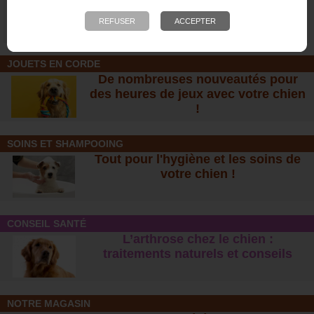
électronique pour chiens
ans pour collier de
dressage chien
8,00 €
30,00 €
JOUETS EN CORDE
De nombreuses nouveautés pour
des heures de jeux avec votre chien
!
SOINS ET SHAMPOOING
Tout pour l'hygiène et les soins de
votre chien !
CONSEIL SANTÉ
L’arthrose chez le chien :
traitements naturels et conseil
s
NOTRE MAGASIN