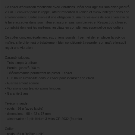
Ce collier d’éducation fonctionne avec vibrations. Idéal pour agir sur son chien jusqu’à
200m. Il convient pour le rappel, attirer l’attention du chien et mieux l’intégrer dans son
environnement. L’éducation est une obligation du maître vis-à-vis de son chien afin de
le faire accepter dans son milieu et assurer ainsi son bien-être. Respect du chien et
complicité donnent les meilleurs résultats en complément essentiel de nos colliers.
Ce collier convient également aux chiens sourds. Il permet de remplacer la voix du
maître, si le chien est préalablement bien conditionné à regarder son maître lorsqu’il
reçoit une vibration.
Caractéristiques:
- Très simple à utiliser
- Portée : jusqu’à 200 m
- Télécommande permettant de piloter 1 collier
- LED haute luminosité dans le collier pour localiser son chien
- Avertissement sonore
- Vibrations courtes/vibrations longues
- Garantie 2 ans
Télécommande :
- poids : 36 g (avec la pile)
- dimensions : 98 x 42 x 17 mm
- alimentation : 1 pile lithium 3 Volts CR 2032 (fournie)
Collier :
- poids : 51 g (boîtier + pile)