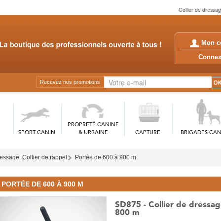
Collier de dressag
Mon c
Conn
Recevez nos promotions
PROPRETÉ CANINE
SPORT CANIN
& URBAINE
CAPTURE
BRIGADES CAN
ressage, Collier de rappel
Portée de 600 à 900 m
PORTÉE DE 600 À 900 M
SD875 - Collier de dressa
800 m