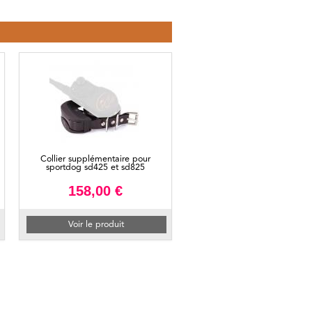
Collier supplémentaire pour
sportdog sd425 et sd825
158,00 €
Voir le produit