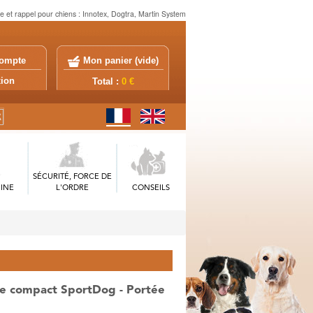
e et rappel pour chiens : Innotex, Dogtra, Martin System
ompte
Mon panier (
vide
)
exion
Total :
0 €
SÉCURITÉ, FORCE DE
INE
L'ORDRE
CONSEILS
ge compact SportDog - Portée