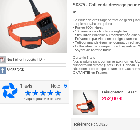
SD875 - Collier de dressage pour 
m.
Ce collier de dressage permet de gérer jus
supplémentaire en option)
- Portée 800 mètres
- 10 niveaux de stimulation réglables.
- Stimulation continue ou momentanée (flash
- Prévention par vibration ou signal sonore.
- Télécommande étanche, compact, recharg
- Collier étanche, compact, rechargeabl en 
- Voyant de batterie faible.
Garantie 3 ans.
Nos Fiches Produits (PDF)
Nos produits sont conforme aux normes CE.
d’importation directe (Etats-Unis, Canada...
réception du colis, qui ne sont pas aux no
FACEBOOK
GARANTIE en France.
1
5
avis
Note :
Désignation :
SD875
252,00 €
Cliquez pour voir les avis
Référence :
SD825