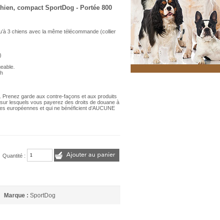
chien, compact SportDog - Portée 800
qu’à 3 chiens avec la même télécommande (collier
)
eable.
2h
 Prenez garde aux contre-façons et aux produits
) sur lesquels vous payerez des droits de douane à
rmes européennes et qui ne bénéficient d’AUCUNE
Ajouter au panier
Quantité :
Marque :
SportDog