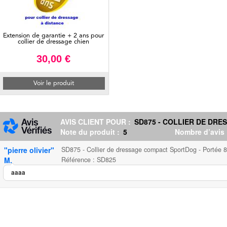
Extension de garantie + 2 ans pour
collier de dressage chien
30,00 €
Voir le produit
AVIS CLIENT POUR :
SD875 - COLLIER DE DRE
Note du produit :
5
Nombre d’avis
"pierre olivier"
SD875 - Collier de dressage compact SportDog - Portée 
M.
Référence : SD825
aaaa
SD875 - Collier de dressage co
...
252.00