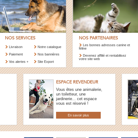
NOS SERVICES
NOS PARTENAIRES
Les bonnes adresses canine et
Livraison
Notre catalogue
féline
Paiement
Nos bannières
Devenez affilié et rentabilisez
votre site web
Vos alertes +
Site Export
ESPACE REVENDEUR
Vous êtes une animalerie,
un toiletteur, une
jardinerie... cet espace
vous est réservé !
En savoir plus