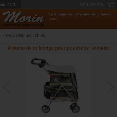
(0)
MENU
MON COMPTE
La boutique des professionnels ouverte à
tous !
< Poussette pour chien
Plateau de toilettage pour poussette Nomade