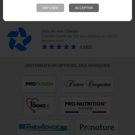
nous rendre visite !
23 bis, rue des Bourguignons, 91310 Montlhéry
Avis de nos Clients
Calculé à partir de 702 avis obtenus sur les 12
derniers mois. *
4.65/5
DISTRIBUTEUR OFFICIEL DES MARQUES