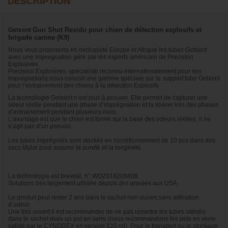
DESCRIPTION
Gun Shot Residu pour
chien de détection explosifs et
Getxent
brigade canine (K9)
Nous vous proposons en exclusivité Europe et Afrique les tubes Getxent
avec une impregnation géré par les experts américain de Precision
Explosives.
Precision Explosives, spécialiste reconnu internationalement pour ses
impregnations nous concoit une gamme spéciale sur le support tube Getxent
pour l’entrainement des chiens à la détection Explosifs
La technologie Getxent n’est plus à prouver. Elle permet de capturer une
odeur réelle pendant une phase d’imprégnation et la libérer lors des phases
d’entrainement pendant plusieurs mois.
L’avantage est que le chien est formé sur la base des odeurs réelles, il ne
s’agit pas d’un pseudo.
Les tubes imprégniés sont stockés en conditionnement de 10 pcs dans des
sacs Mylar pour assurer la pureté et la longévité.
La technologie est breveté, n° WO2018206808.
Solutions très largement utilisée depuis des années aux USA
Le produit peut rester 2 ans dans le sachet non ouvert sans altération
d’odeur.
Une fois ouvert il est recommander de ne pas remettre les tubes utilisés
dans le sachet mais un pot en verre (nous recommandons les pots en verre
validé par le CYNODEX en version 120 ml). Pour le transport ou le stockage