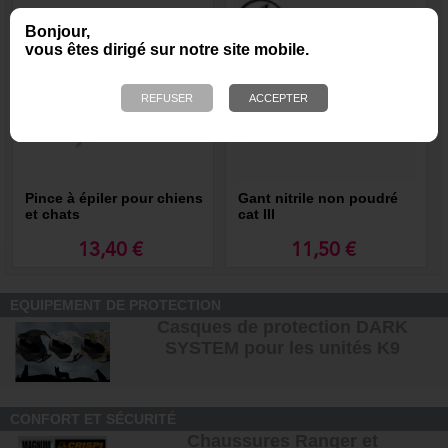
Bonjour,
vous êtes dirigé sur notre site mobile.
Pince à épiler pour chiens
Gant nitrile non poudré
et chats
cat III
13,40 €
11,50 €
EQUIPEMENT DE PROTECTION
Casques de protection DARK
SYSTEM pour les unités K9
CONFORT ET SÉCURITÉ
Chaussures Ranger et