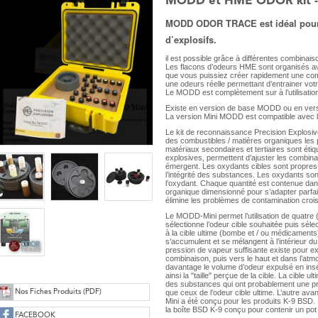
MODD et HME ODOR kit - P
MODD ODOR TRACE est idéal pour l
d’explosifs.
il est possible grâce à différentes combinais
Les flacons d’odeurs HME sont organisés av
que vous puissiez créer rapidement une comb
une odeurs réelle permettant d’entrainer vot
Le MODD est complètement sur à l’utilisation,
Existe en version de base MODD ou en ver
La version Mini MODD est compatible avec l
Le kit de reconnaissance Precision Explosive
des combustibles / matières organiques les
matériaux secondaires et tertiaires sont éti
explosives, permettent d’ajuster les combi
émergent. Les oxydants cibles sont propres,
l’intégrité des substances. Les oxydants sont
l’oxydant. Chaque quantité est contenue da
organique dimensionné pour s’adapter parfa
élimine les problèmes de contamination croi
Le MODD-Mini permet l’utilisation de quatre (
sélectionne l’odeur cible souhaitée puis s
à la cible ultime (bombe et / ou médicament
s’accumulent et se mélangent à l’intérieu
pression de vapeur suffisante existe pour e
combinaison, puis vers le haut et dans l’atmo
davantage le volume d’odeur expulsé en insér
ainsi la "taille" perçue de la cible. La cib
des substances qui ont probablement une pr
Nos Fiches Produits (PDF)
que ceux de l’odeur cible ultime. L’autre
Mini a été conçu pour les produits K-9 BSD. Il
la boîte BSD K-9 conçu pour contenir un pot 
FACEBOOK