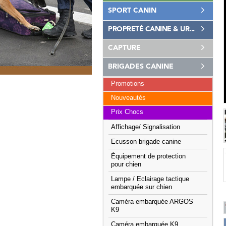
SPORT CANIN
PROPRETÉ CANINE & UR...
CAPTURE
BRIGADES CANINE
Promotions
Nouveautés
Prix Chocs
Affichage/ Signalisation
Ecusson brigade canine
Équipement de protection
pour chien
Lampe / Eclairage tactique
embarquée sur chien
Caméra embarquée ARGOS
K9
Caméra embarquée K9