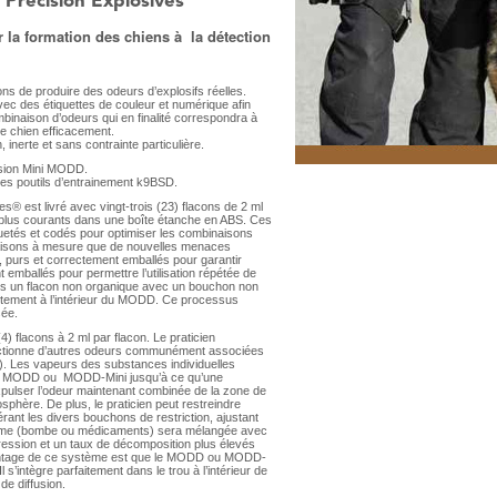
recision Explosives
a formation des chiens à la détection
ons de produire des odeurs d’explosifs réelles.
ec des étiquettes de couleur et numérique afin
inaison d’odeurs qui en finalité correspondra à
re chien efficacement.
 inerte et sans contrainte particulière.
sion Mini MODD.
es poutils d’entrainement k9BSD.
s® est livré avec vingt-trois (23) flacons de 2 ml
 plus courants dans une boîte étanche en ABS. Ces
quetés et codés pour optimiser les combinaisons
naisons à mesure que de nouvelles menaces
 purs et correctement emballés pour garantir
 emballés pour permettre l’utilisation répétée de
ns un flacon non organique avec un bouchon non
itement à l’intérieur du MODD. Ce processus
sée.
4) flacons à 2 ml par flacon. Le praticien
électionne d’autres odeurs communément associées
s). Les vapeurs des substances individuelles
r du MODD ou MODD-Mini jusqu’à ce qu’une
xpulser l’odeur maintenant combinée de la zone de
sphère. De plus, le praticien peut restreindre
ant les divers bouchons de restriction, ajustant
le ultime (bombe ou médicaments) sera mélangée avec
ession et un taux de décomposition plus élevés
 avantage de ce système est que le MODD ou MODD-
 s’intègre parfaitement dans le trou à l’intérieur de
de diffusion.