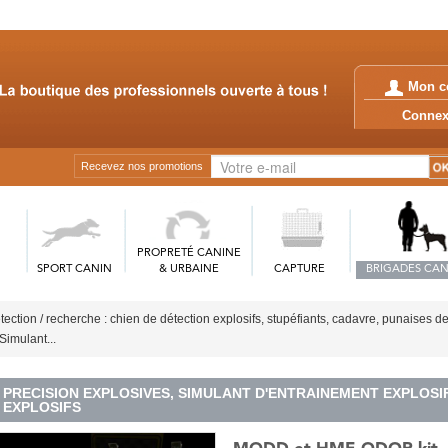
Mon c
Conn
Recevez nos promotions
PROPRETÉ CANINE
SPORT CANIN
& URBAINE
CAPTURE
BRIGADES CAN
tection / recherche : chien de détection explosifs, stupéfiants, cadavre, punaises de 
Simulant...
PRECISION EXPLOSIVES, SIMULANT D'ENTRAINEMENT EXPLOSIF
EXPLOSIFS