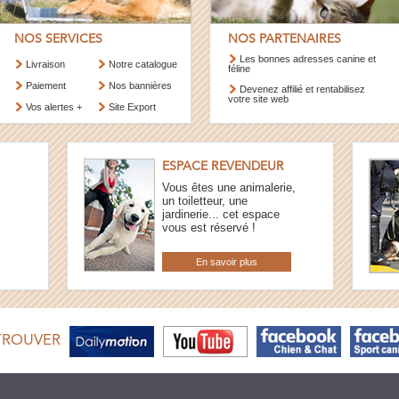
NOS SERVICES
NOS PARTENAIRES
Les bonnes adresses canine et
Livraison
Notre catalogue
féline
Paiement
Nos bannières
Devenez affilié et rentabilisez
votre site web
Vos alertes +
Site Export
ESPACE REVENDEUR
Vous êtes une animalerie,
un toiletteur, une
jardinerie... cet espace
vous est réservé !
En savoir plus
TROUVER