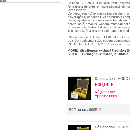
La boîte FOX ou le kit de carburant / oxyda
l’entraîneur de créer en toute sécurité un n
faites maison.
Contenu: trois (3) oxydants (nitrate d’ammo
d’hydrogène) et douze (12) carburants compa
glace, liquide de transmission automatique, h
poivre, café, saveur). Chaque matériau est 
un capuchon doublé d’aluminium dimensionné
Tous les matériaux sont logés dans une boî
Chaque flacon de la boîte FOX est couleur et
de créer rapidement des odeurs composé
CONTENUS DES FLACONS car cela créera u
MORIN, distributeur exclusif Precision Ex
Suisse, l’Allemagne, le Maroc, la Tunisie, 
Désignation :
MODD /
806,00 €
Réglementé
Appelez-nous !
Référence :
998510
Désignation :
MINI M