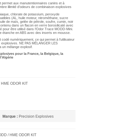
nt permet aux manutentionnaires canins et à
ombre illimité d’odeurs de combinaison explosives
niaque, chlorate de potassium, peroxyde
tibles (AL, huile moteur, nitrométhane, sucre
uile de maïs, gelée de pétrole, soufre, cumin, noir
contenu dans un flacon en verre borosilicaté avec
 pour être utilisé dans l’Odor Trace MODD-Mini.
te étanche en ABS avec des inserts en mousse.
 codé numériquement, ce qui permet à l’utilisateur
es explosives. NE PAS MÉLANGER LES
n mélange explosif.
plosives pour la France, la Belgique, la
l’Algérie
 HME ODOR KIT
Marque :
Precision Explosives
ODD / HME ODOR KIT