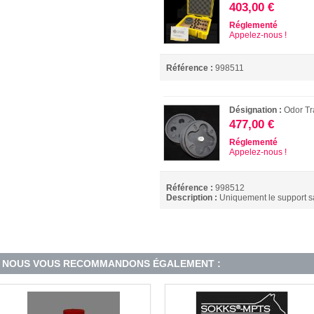
403,00 €
Réglementé
Appelez-nous !
Référence :
998511
Désignation :
Odor T
477,00 €
Réglementé
Appelez-nous !
Référence :
998512
Description :
Uniquement le support san
NOUS VOUS RECOMMANDONS ÉGALEMENT :