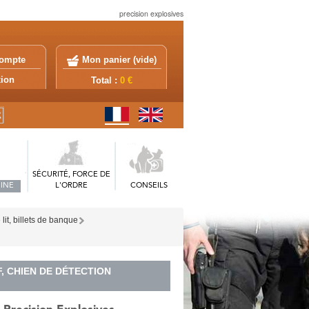
precision explosives
ompte
Mon panier (
vide
)
exion
Total :
0 €
SÉCURITÉ, FORCE DE
INE
L'ORDRE
CONSEILS
lit, billets de banque
, CHIEN DE DÉTECTION