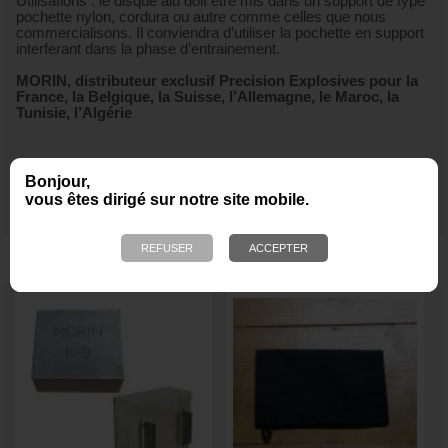
Utilisations : le disque alu doit être mis dans un support de type
pochette nylon, cordura ou autre comme celles que nous
commercialisons. Il conviendra d’utiliser la pochette en support
interferant dans la phase d’entrainement.
MORIN, distributeur exclusif Precision Explosives pour la
France, la Belgique, la Suisse, l’Allemagne, le Maroc, la
Tunisie, l’Algérie
Bonjour,
vous êtes dirigé sur notre site mobile.
NOUS VOUS RECOMMANDONS ÉGALEMENT