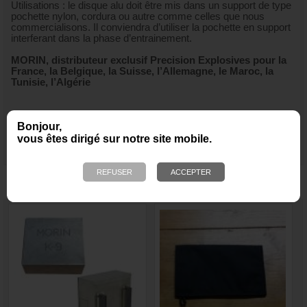
Utilisations : le disque alu doit être mis dans un support de type
pochette nylon, cordura ou autre comme celles que nous
commercialisons. Il conviendra d’utiliser la pochette en support
interferant dans la phase d’entrainement.
MORIN, distributeur exclusif Precision Explosives pour la
France, la Belgique, la Suisse, l’Allemagne, le Maroc, la
Tunisie, l’Algérie
Bonjour,
vous êtes dirigé sur notre site mobile.
NOUS VOUS RECOMMANDONS ÉGALEMENT