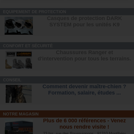
EQUIPEMENT DE PROTECTION
Casques de protection DARK
SYSTEM pour les unités K9
CONFORT ET SÉCURITÉ
Chaussures Ranger et
d'intervention pour tous les terrains
.
CONSEIL
Comment devenir maître-chien ?
Formation, salaire, étude
s ...
NOTRE MAGASIN
Plus de 6 000 références - Venez
nous rendre visite !
23 bis, rue des Bourguignons, 91310 Montlhéry