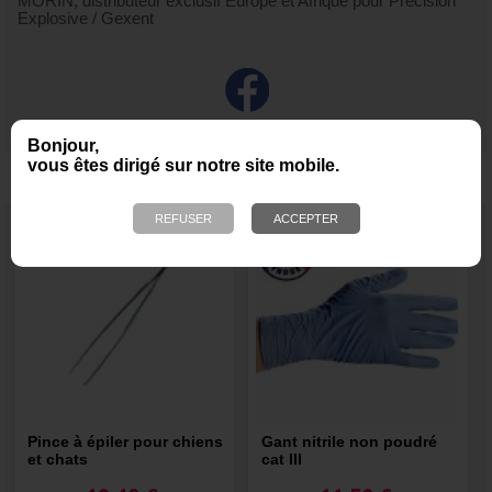
MORIN, distributeur exclusif Europe et Afrique pour Precision
Explosive / Gexent
Bonjour,
vous êtes dirigé sur notre site mobile.
NOUS VOUS RECOMMANDONS ÉGALEMENT
Pince à épiler pour chiens
Gant nitrile non poudré
et chats
cat III