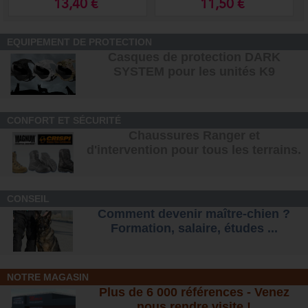
13,40 €
11,50 €
EQUIPEMENT DE PROTECTION
Casques de protection DARK
SYSTEM pour les unités K9
CONFORT ET SÉCURITÉ
Chaussures Ranger et
d'intervention pour tous les terrains
.
CONSEIL
Comment devenir maître-chien ?
Formation, salaire, étude
s ...
NOTRE MAGASIN
Plus de 6 000 références - Venez
nous rendre visite !