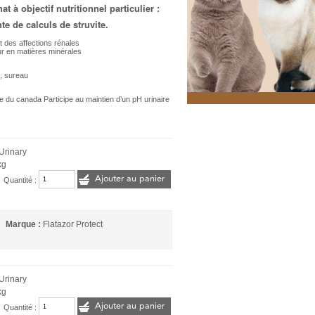
t à objectif nutritionnel particulier :
te de calculs de struvite.
et des affections rénales
ur en matières minérales
l, sureau
te du canada Participe au maintien d’un pH urinaire
 Urinary
kg
Ajouter au panier
Quantité :
Marque :
Flatazor Protect
 Urinary
kg
Ajouter au panier
Quantité :