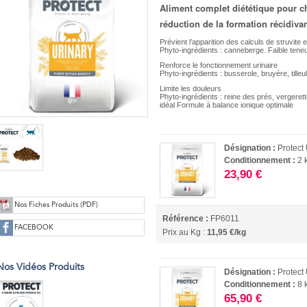
Aliment complet diététique pour cha
réduction de la formation récidivan
Prévient l’apparition des calculs de struvite 
Phyto-ingrédients : canneberge. Faible tene
Renforce le fonctionnement urinaire
Phyto-ingrédients : busserole, bruyère, tilleu
Limite les douleurs
Phyto-ingrédients : reine des prés, vergeret
idéal Formule à balance ionique optimale
Désignation :
Protect
Conditionnement :
2 
23,90 €
Nos Fiches Produits (PDF)
Référence :
FP6011
FACEBOOK
Prix au Kg :
11,95 €/kg
Nos Vidéos Produits
Désignation :
Protect
Conditionnement :
8 
65,90 €