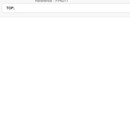
Référence : FP6011
TOP;
Flatazor Protect Chat - Urinar
...
23.90
4.50
5
4
Flatazor P