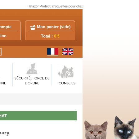
Flatazor Protect, croquettes pour chat
ompte
Mon panier (
vide
)
exion
Total :
0 €
SÉCURITÉ, FORCE DE
INE
L'ORDRE
CONSEILS
HAT
nary