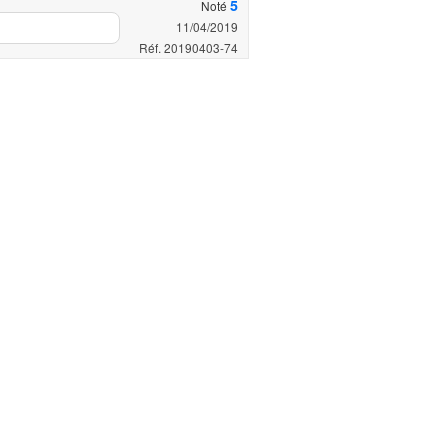
5
Noté
11/04/2019
Réf. 20190403-74