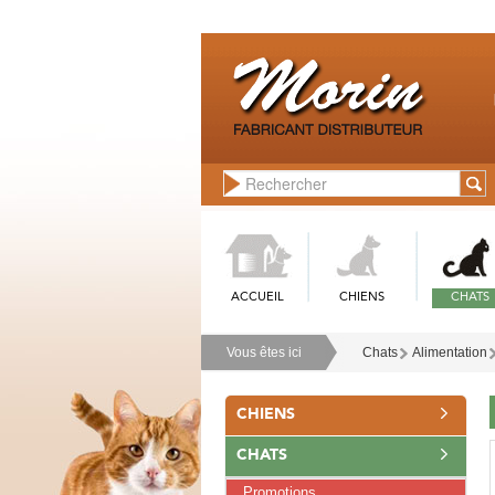
ACCUEIL
CHIENS
CHATS
Vous êtes ici
Chats
Alimentation
CHIENS
CHATS
Promotions