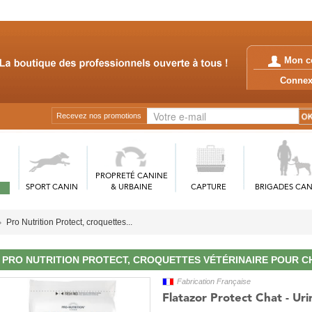
Mon c
Conn
Recevez nos promotions
PROPRETÉ CANINE
SPORT CANIN
& URBAINE
CAPTURE
BRIGADES CAN
Pro Nutrition Protect, croquettes...
PRO NUTRITION PROTECT, CROQUETTES VÉTÉRINAIRE POUR C
Fabrication Française
Flatazor Protect Chat - Uri