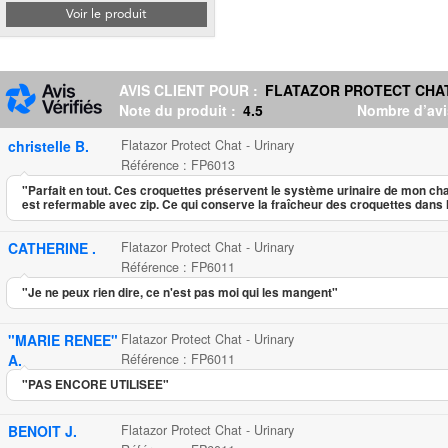
Voir le produit
AVIS CLIENT POUR :
FLATAZOR PROTECT CHAT
Note du produit :
4.5
Nombre d’avi
christelle B.
Flatazor Protect Chat - Urinary
Référence : FP6013
"Parfait en tout. Ces croquettes préservent le système urinaire de mon ch
est refermable avec zip. Ce qui conserve la fraîcheur des croquettes dans 
CATHERINE .
Flatazor Protect Chat - Urinary
Référence : FP6011
"Je ne peux rien dire, ce n'est pas moi qui les mangent"
"MARIE RENEE"
Flatazor Protect Chat - Urinary
A.
Référence : FP6011
"PAS ENCORE UTILISEE"
BENOIT J.
Flatazor Protect Chat - Urinary