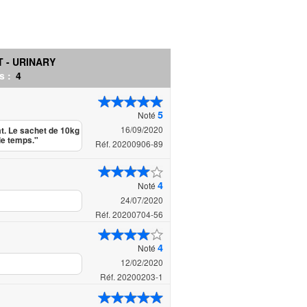
 - URINARY
s :
4
5
Noté
16/09/2020
at. Le sachet de 10kg
le temps."
Réf. 20200906-89
4
Noté
24/07/2020
Réf. 20200704-56
4
Noté
12/02/2020
Réf. 20200203-1