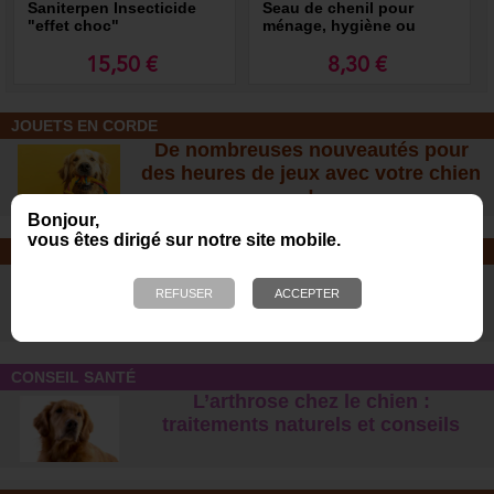
Saniterpen Insecticide
Seau de chenil pour
"effet choc"
ménage, hygiène ou
ramassage des déjections
15,50 €
8,30 €
JOUETS EN CORDE
De nombreuses nouveautés pour
des heures de jeux avec votre chien
!
Bonjour,
vous êtes dirigé sur notre site mobile.
SOINS ET SHAMPOOING
Tout pour l'hygiène et les soins de
votre chien !
CONSEIL SANTÉ
L’arthrose chez le chien :
traitements naturels et conseil
s