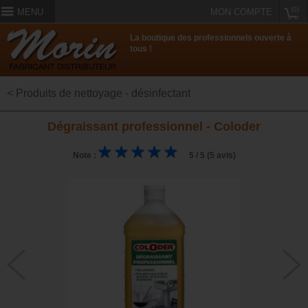
(0)
MENU
MON COMPTE
La boutique des professionnels ouverte à
tous !
< Produits de nettoyage - désinfectant
Dégraissant professionnel - Coloder
Note :
5 / 5 (5 avis)