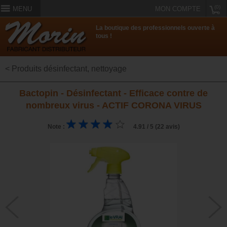
(0)
MENU
MON COMPTE
La boutique des professionnels ouverte à
tous !
< Produits désinfectant, nettoyage
Bactopin - Désinfectant - Efficace contre de
nombreux virus - ACTIF CORONA VIRUS
Note :
4.91 / 5 (22 avis)