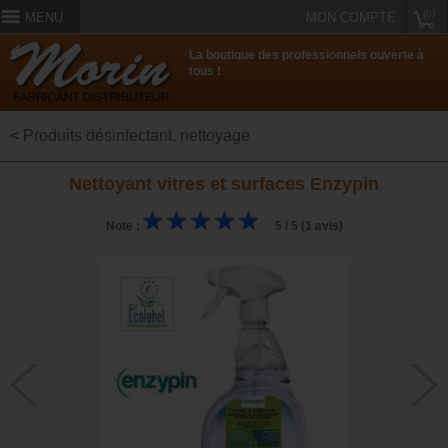
(0)
MENU
MON COMPTE
La boutique des professionnels ouverte à
tous !
< Produits désinfectant, nettoyage
Nettoyant vitres et surfaces Enzypin
Note :
5 / 5 (1 avis)