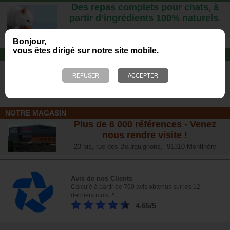
Des repas complets pour chats, à
partir d’ingrédients 100% naturels.
Bonjour,
vous êtes dirigé sur notre site mobile.
JOUET POUR CHAT
Offrez-lui un jouet pour des heures
de plaisirs !
NOTRE MAGASIN
Plus de 6 000 références - Venez
nous rendre visite !
23 bis, rue des Bourguignons, 91310 Montlhéry
Avis de nos Clients
Calculé à partir de 700 avis obtenus sur les 12
derniers mois. *
4.65/5