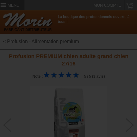
(0)
MENU
MON COMPTE
La boutique des professionnels ouverte à
tous !
< Profusion - Alimentation premium
Profusion PREMIUM chien adulte grand chien
27/16
Note :
5 / 5 (3 avis)