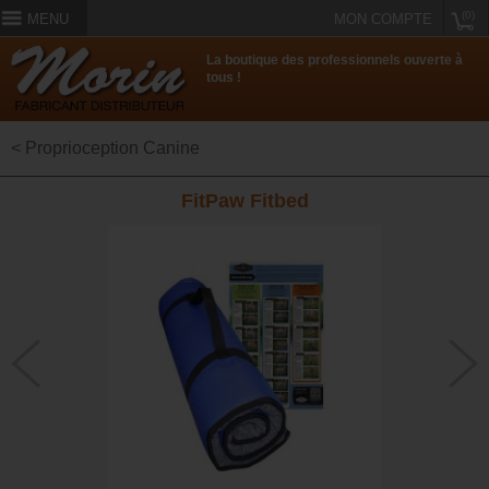
(0)
MENU
MON COMPTE
La boutique des professionnels ouverte à
tous !
< Proprioception Canine
FitPaw Fitbed